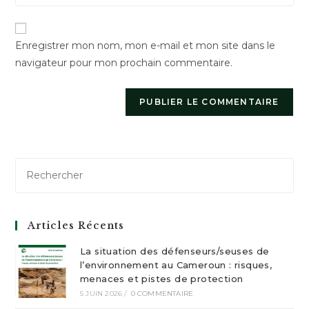
de
comment
votre
Enregistrer mon nom, mon e-mail et mon site dans le
site
navigateur pour mon prochain commentaire.
(facultatif)
Articles Récents
La situation des défenseurs/seuses de
l’environnement au Cameroun : risques,
menaces et pistes de protection
5 JUIN 2026
/
0 COMMENTAIRE