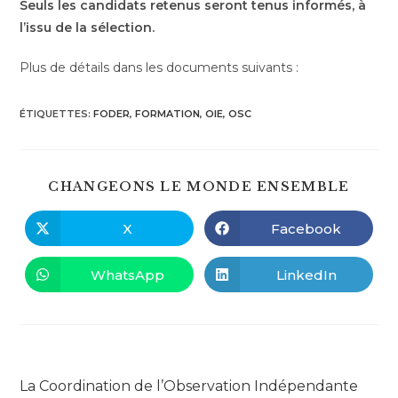
Seuls les candidats retenus seront tenus informés, à
l’issu de la sélection.
Plus de détails dans les documents suivants :
ÉTIQUETTES
:
FODER
,
FORMATION
,
OIE
,
OSC
PART
CHANGEONS LE MONDE ENSEMBLE
CE
CONT
X
Facebook
Ouvrir
Ouvrir
dans
dans
une
une
autre
autre
WhatsApp
LinkedIn
Ouvrir
Ouvrir
fenêtre
fenêtre
dans
dans
une
une
autre
autre
fenêtre
fenêtre
Read
Article précédent
more
La Coordination de l’Observation Indépendante
articles