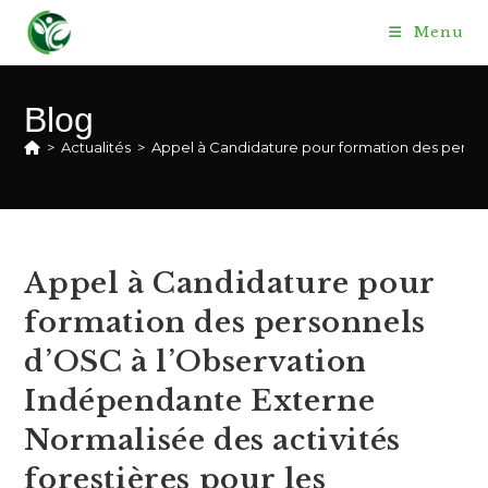
Skip
Menu
to
content
Blog
>
Actualités
>
Appel à Candidature pour formation des personn
Appel à Candidature pour
formation des personnels
d’OSC à l’Observation
Indépendante Externe
Normalisée des activités
forestières pour les