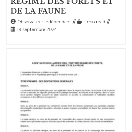
REGIME DES FORETS ET
DE LA FAUNE
Auteur/autrice
Temps
Observateur Indépendant
1 min read
de
de
Publication
19 septembre 2024
la
lecture :
publiée :
publication :