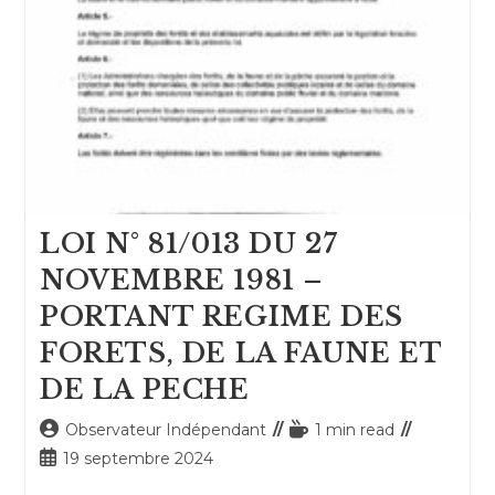
LOI N° 81/013 DU 27
NOVEMBRE 1981 –
PORTANT REGIME DES
FORETS, DE LA FAUNE ET
DE LA PECHE
Auteur/autrice
Temps
Observateur Indépendant
1 min read
de
de
Publication
19 septembre 2024
la
lecture :
publiée :