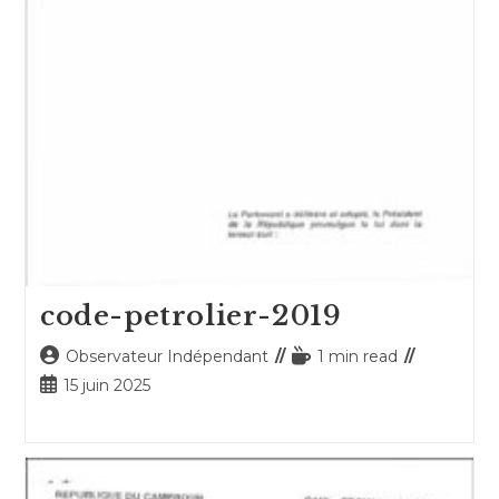
code-petrolier-2019
Auteur/autrice
Temps
Observateur Indépendant
1 min read
de
de
Publication
15 juin 2025
la
lecture :
publiée :
publication :