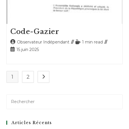
Code-Gazier
Auteur/autrice
Temps
Observateur Indépendant
1 min read
de
de
Publication
15 juin 2025
la
lecture :
publiée :
publication :
1
2
Aller à la page suivante
Articles Récents