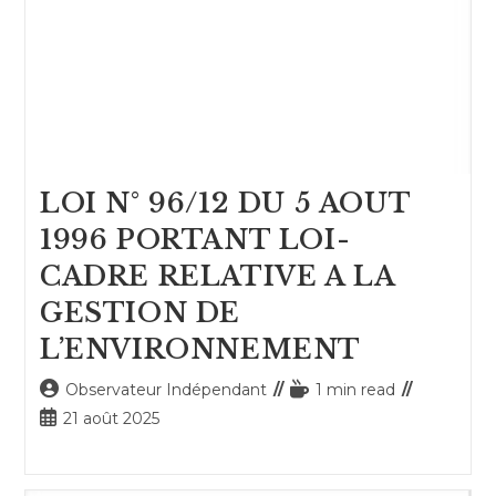
LOI N° 96/12 DU 5 AOUT
1996 PORTANT LOI-
CADRE RELATIVE A LA
GESTION DE
L’ENVIRONNEMENT
Auteur/autrice
Temps
Observateur Indépendant
1 min read
de
de
Publication
21 août 2025
la
lecture :
publiée :
publication :