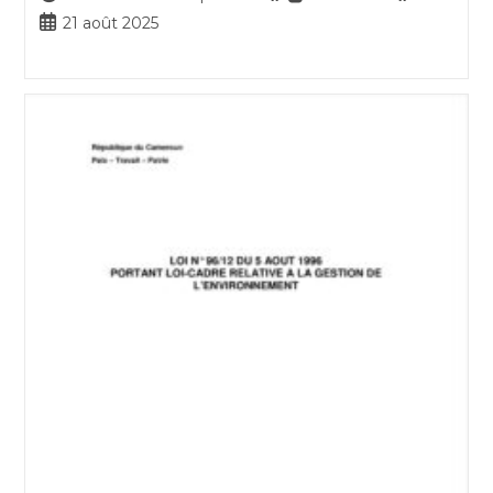
de
de
Publication
21 août 2025
la
lecture :
publiée :
publication :