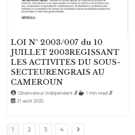
LOI N° 2003/007 du 10
JUILLET 2003REGISSANT
LES ACTIVITES DU SOUS-
SECTEURENGRAIS AU
CAMEROUN
Auteur/autrice
Temps
Observateur Indépendant
1 min read
de
de
Publication
21 août 2025
la
lecture :
publiée :
publication :
1
2
3
4
Aller à la page suivante