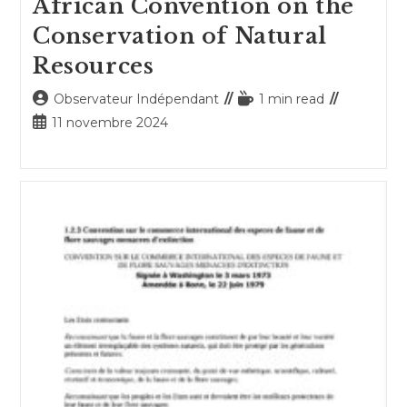
African Convention on the
Conservation of Natural
Resources
Auteur/autrice
Temps
Observateur Indépendant
1 min read
de
de
Publication
11 novembre 2024
la
lecture :
publiée :
publication :