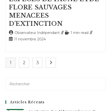
FLORE SAUVAGES
MENACEES
D’EXTINCTION
Auteur/autrice
Temps
Observateur Indépendant
1 min read
de
de
Publication
11 novembre 2024
la
lecture :
publiée :
publication :
1
2
3
Aller à la page suivante
Articles Récents