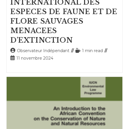
INTERNATIONAL DES
ESPECES DE FAUNE ET DE
FLORE SAUVAGES
MENACEES
D’EXTINCTION
Auteur/autrice
Temps
Observateur Indépendant
1 min read
de
de
Publication
11 novembre 2024
la
lecture :
publiée :
publication :