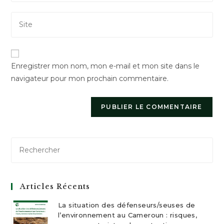
email
to
Saisir
address
comment
l’URL
to
de
comment
votre
Enregistrer mon nom, mon e-mail et mon site dans le
site
navigateur pour mon prochain commentaire.
(facultatif)
Articles Récents
La situation des défenseurs/seuses de
l’environnement au Cameroun : risques,