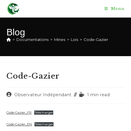
Skip
Menu
to
content
Blog
>
Documentations
>
Mines
>
Lois
>
Code-Gazier
Code-Gazier
Auteur/autrice
Temps
Observateur Indépendant
1 min read
de
de
la
lecture :
publication :
Code-Gazier_FR
Télécharger
Code-Gazier_EN
Télécharger