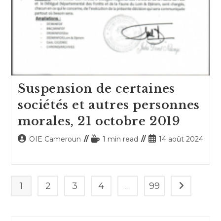
Suspension de certaines
sociétés et autres personnes
morales, 21 octobre 2019
Auteur/autrice
Temps
Publication
OIE Cameroun
1 min read
14 août 2024
de
de
publiée :
la
lecture :
publication :
1
2
3
4
…
99
Aller à la p