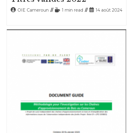
Auteur/autrice
Temps
Publication
OIE Cameroun
1 min read
14 août 2024
de
de
publiée :
la
lecture :
publication :