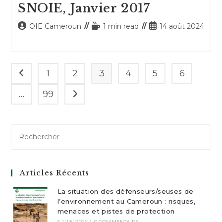
SNOIE, Janvier 2017
Auteur/autrice
Temps
Publication
OIE Cameroun
1 min read
14 août 2024
de
de
publiée :
la
lecture :
publication :
1
2
3
4
5
6
Go to the previous page
…
99
Aller à la page suivante
Articles Récents
La situation des défenseurs/seuses de
l’environnement au Cameroun : risques,
menaces et pistes de protection
5 JUIN 2026
/
0 COMMENTAIRE