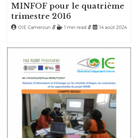
MINFOF pour le quatrième
trimestre 2016
Auteur/autrice
Temps
Publication
OIE Cameroun
1 min read
14 août 2024
de
de
publiée :
la
lecture :
publication :