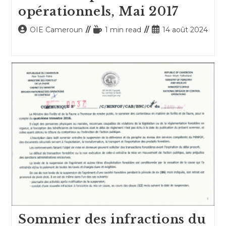
opérationnels, Mai 2017
Auteur/autrice
Temps
Publication
OIE Cameroun
1 min read
14 août 2024
de
de
publiée :
la
lecture :
publication :
Sommier des infractions du