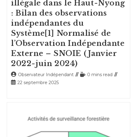
illégale dans le Haut-Nyong
: Bilan des observations
indépendantes du
Système[1] Normalisé de
l’Observation Indépendante
Externe – SNOIE (Janvier
2022-juin 2024)
Auteur/autrice
Temps
Observateur Indépendant
0 mins read
de
de
Publication
22 septembre 2025
la
lecture :
publiée :
publication :