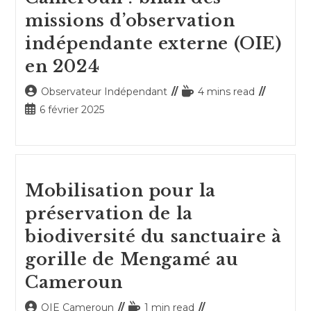
missions d’observation
indépendante externe (OIE)
en 2024
Auteur/autrice
Temps
Observateur Indépendant
4 mins read
de
de
Publication
6 février 2025
la
lecture :
publiée :
publication :
Mobilisation pour la
préservation de la
biodiversité du sanctuaire à
gorille de Mengamé au
Cameroun
Auteur/autrice
Temps
OIE Cameroun
1 min read