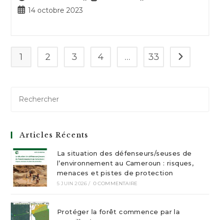
de
de
Publication
14 octobre 2023
la
lecture :
publiée :
publication :
1
2
3
4
…
33
Aller à la p
Articles Récents
La situation des défenseurs/seuses de
l’environnement au Cameroun : risques,
menaces et pistes de protection
5 JUIN 2026
/
0 COMMENTAIRE
Protéger la forêt commence par la