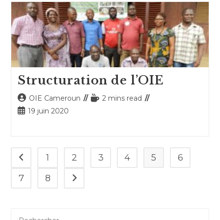
publication :
Structuration de l’OIE
Auteur/autrice
Temps
OIE Cameroun
2 mins read
de
de
Publication
19 juin 2020
la
lecture :
publiée :
publication :
1
2
3
4
5
6
Go to the previous page
7
8
Aller à la page suivante