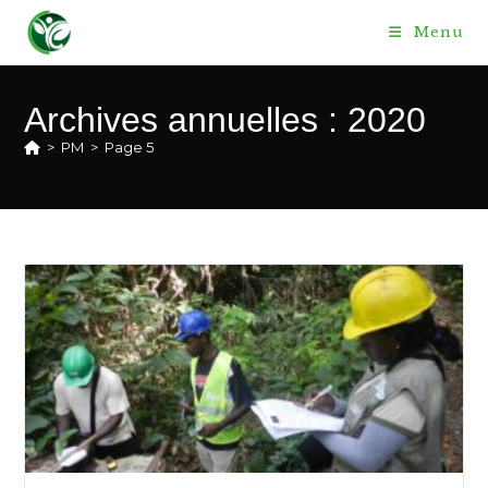
Skip
Menu
to
content
Archives annuelles : 2020
>
PM
>
Page 5