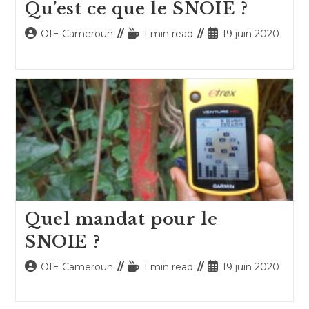
Qu’est ce que le SNOIE ?
Auteur/autrice
Temps
Publication
OIE Cameroun
1 min read
19 juin 2020
de
de
publiée :
la
lecture :
publication :
Quel mandat pour le
SNOIE ?
Auteur/autrice
Temps
Publication
OIE Cameroun
1 min read
19 juin 2020
de
de
publiée :
la
lecture :