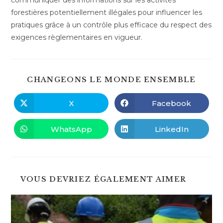
communiquer des informations sur les activités
forestières potentiellement illégales pour influencer les
pratiques grâce à un contrôle plus efficace du respect des
exigences règlementaires en vigueur.
PART
CHANGEONS LE MONDE ENSEMBLE
CE
CONT
X
Facebook
Ouvrir
Ouvrir
dans
dans
une
une
autre
autre
WhatsApp
LinkedIn
Ouvrir
Ouvrir
fenêtre
fenêtre
dans
dans
une
une
autre
autre
fenêtre
fenêtre
VOUS DEVRIEZ ÉGALEMENT AIMER