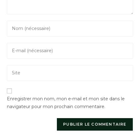
Enter
your
name
Enter
or
your
username
email
to
Saisir
address
comment
l’URL
to
de
comment
votre
Enregistrer mon nom, mon e-mail et mon site dans le
site
navigateur pour mon prochain commentaire.
(facultatif)