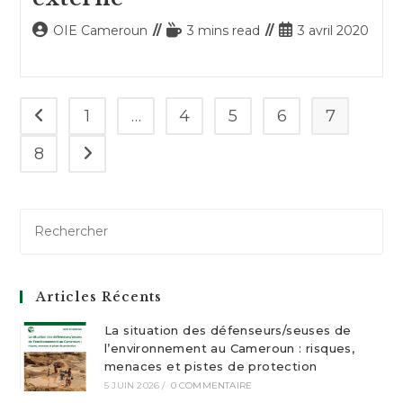
Auteur/autrice
Temps
Publication
OIE Cameroun
3 mins read
3 avril 2020
de
de
publiée :
la
lecture :
publication :
1
…
4
5
6
7
Go to the previous page
8
Aller à la page suivante
Articles Récents
La situation des défenseurs/seuses de
l’environnement au Cameroun : risques,
menaces et pistes de protection
5 JUIN 2026
/
0 COMMENTAIRE