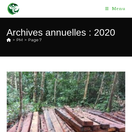
Skip
Menu
to
content
Archives annuelles : 2020
>
PM
>
Page 7