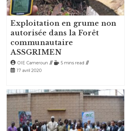
Exploitation en grume non
autorisée dans la Forêt
communautaire
ASSGRIMEN
Auteur/autrice
Temps
OIE Cameroun
5 mins read
de
de
Publication
17 avril 2020
la
lecture :
publiée :
publication :