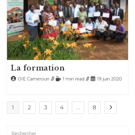
La formation
Auteur/autrice
Temps
Publication
OIE Cameroun
1 min read
19 juin 2020
de
de
publiée :
la
lecture :
publication :
1
2
3
4
…
8
Aller à la p