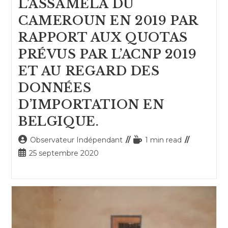
L’ASSAMELA DU
CAMEROUN EN 2019 PAR
RAPPORT AUX QUOTAS
PRÉVUS PAR L’ACNP 2019
ET AU REGARD DES
DONNÉES
D’IMPORTATION EN
BELGIQUE.
Auteur/autrice
Temps
Observateur Indépendant
1 min read
de
de
Publication
25 septembre 2020
la
lecture :
publiée :
publication :