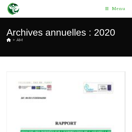
Skip
Menu
to
content
Archives annuelles : 2020
>
AM