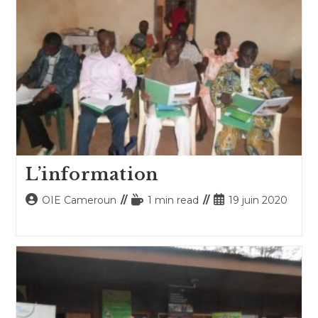
L’information
Auteur/autrice
Temps
Publication
OIE Cameroun
1 min read
19 juin 2020
de
de
publiée :
la
lecture :
publication :