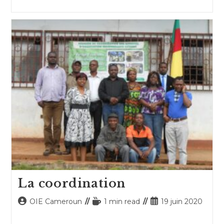
la
lecture :
publication :
La coordination
Auteur/autrice
Temps
Publication
OIE Cameroun
1 min read
19 juin 2020
de
de
publiée :
la
lecture :