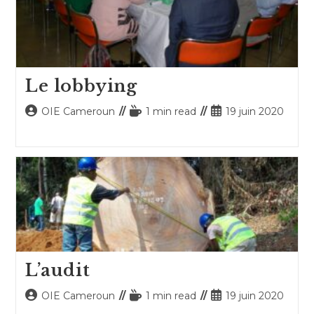
Le lobbying
Auteur/autrice
Temps
Publication
OIE Cameroun
1 min read
19 juin 2020
de
de
publiée :
la
lecture :
publication :
L’audit
Auteur/autrice
Temps
Publication
OIE Cameroun
1 min read
19 juin 2020
de
de
publiée :