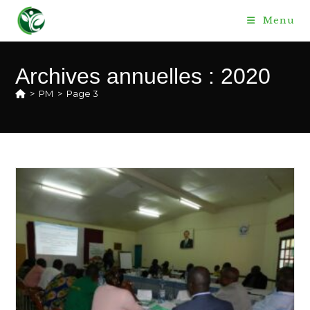
Skip
Menu
to
content
Archives annuelles : 2020
>
PM
>
Page 3