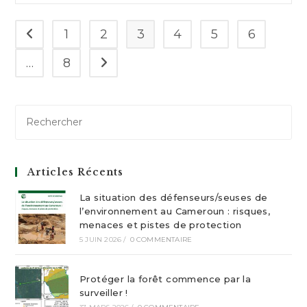
publication :
1
2
3
4
5
6
Go to the previous page
…
8
Aller à la page suivante
Articles Récents
La situation des défenseurs/seuses de
l’environnement au Cameroun : risques,
menaces et pistes de protection
5 JUIN 2026
/
0 COMMENTAIRE
Protéger la forêt commence par la
surveiller !