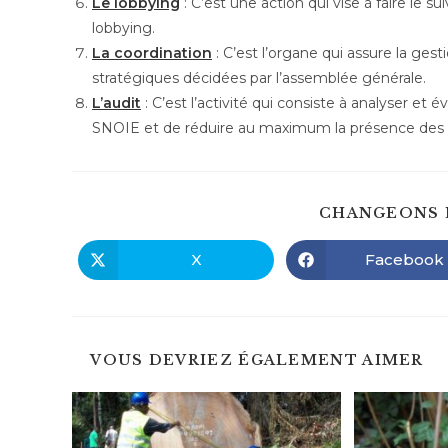
Le lobbying
: C’est une action qui vise à faire le 
lobbying.
La coordination
: C’est l’organe qui assure la ges
stratégiques décidées par l’assemblée générale.
L’audit
: C’est l’activité qui consiste à analyser et 
SNOIE et de réduire au maximum la présence des 
CHANGEONS 
X
Facebook
Ouvrir
Ouvrir
dans
dans
une
une
autre
autre
fenêtre
fenêtre
VOUS DEVRIEZ ÉGALEMENT AIMER