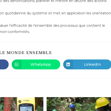
suivi des dénonciations, planifier et mettre en œuvre des actions
tion quotidienne du système et met en application les orientatio
évaluer l’efficacité de l’ensemble des processus que contient le
non-conformités.
PARTAGER
LE MONDE ENSEMBLE
CE
CONTENU
WhatsApp
LinkedIn
Ouvrir
Ouvrir
dans
dans
une
une
autre
autre
fenêtre
fenêtre