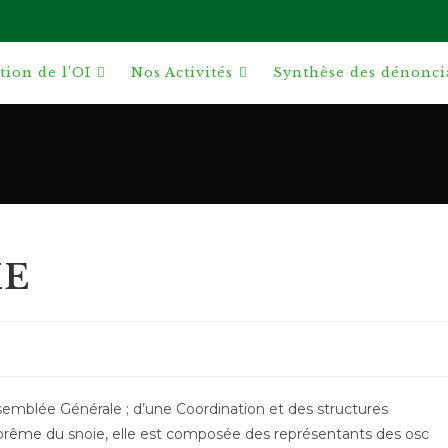
ion de l’OI
Nos Activités
Synthèse des dénonci
IE
semblée Générale ; d’une Coordination et des structures
uprême du snoie, elle est composée des représentants des osc