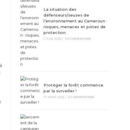
La situation des
défenseurs/seuses de
l’environnement au Cameroun :
risques, menaces et pistes de
protection
5 JUIN 2026
/
0 COMMENTAIRE
 à
t
Protéger la forêt commence
par la surveiller !
17 MARS 2026
/
0 COMMENTAIRE
n