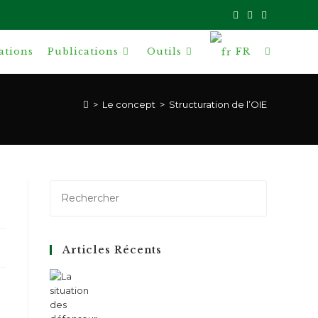
ations
Publications
Outils
FR
Toggle
website
>
Le concept
>
Structuration de l’OIE
search
Articles Récents