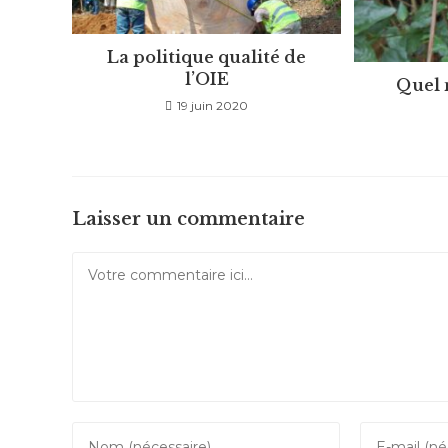
La politique qualité de
l’OIE
Quel 
19 juin 2020
Laisser un commentaire
Comment
Enter
Enter