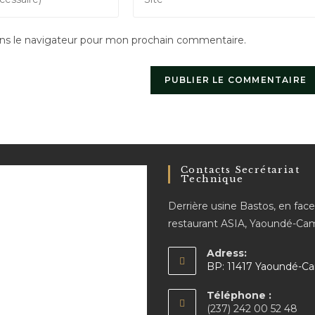
l’URL
de
ns le navigateur pour mon prochain commentaire.
votre
site
(facultatif)
Contacts Secrétariat
Technique
Derrière usine Bastos, en fac
restaurant ASIA, Yaoundé-C
Adress:
BP: 11417 Yaoundé-C
Téléphone :
(237) 242 00 52 48