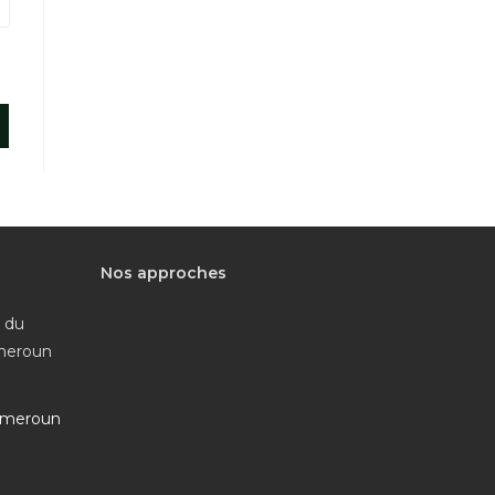
Nos approches
e du
ameroun
ameroun