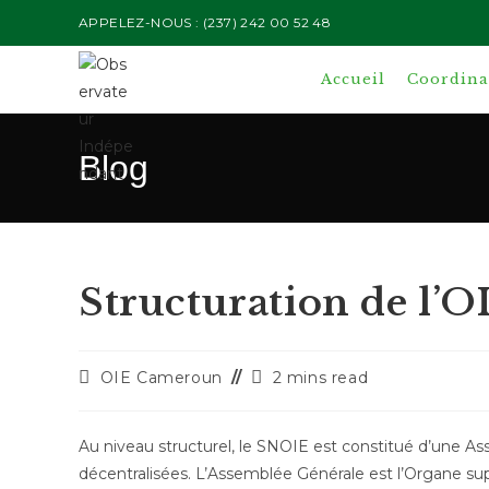
Skip
APPELEZ-NOUS : (237) 242 00 52 48
to
content
Accueil
Coordinat
Blog
Structuration de l’O
Auteur/autrice
Temps
OIE Cameroun
2 mins read
de
de
la
lecture :
publication :
Au niveau structurel, le SNOIE est constitué d’une As
décentralisées. L’Assemblée Générale est l’Organe s