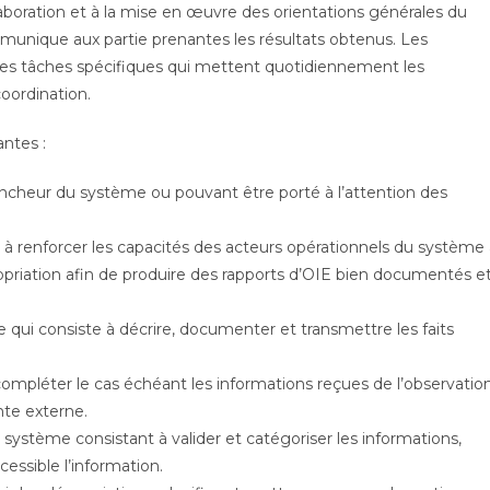
aboration et à la mise en œuvre des orientations générales du
munique aux partie prenantes les résultats obtenus. Les
des tâches spécifiques qui mettent quotidiennement les
oordination.
antes :
encheur du système ou pouvant être porté à l’attention des
te à renforcer les capacités des acteurs opérationnels du système
ppropriation afin de produire des rapports d’OIE bien documentés e
e qui consiste à décrire, documenter et transmettre les faits
r, compléter le cas échéant les informations reçues de l’observatio
nte externe.
e système consistant à valider et catégoriser les informations,
cessible l’information.