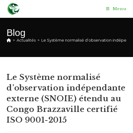
Skip
Menu
to
content
Blog
>
Actualités
>
Le Système normalisé d’observation indépendan
Le Système normalisé
d’observation indépendante
externe (SNOIE) étendu au
Congo Brazzaville certifié
ISO 9001-2015