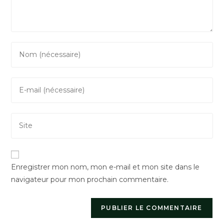
Enter
your
name
Enter
or
your
username
email
to
Saisir
address
comment
l’URL
to
de
comment
votre
Enregistrer mon nom, mon e-mail et mon site dans le
site
navigateur pour mon prochain commentaire.
(facultatif)