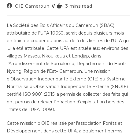
Auteur/autrice
Temps
OIE Cameroun
3 mins read
de
de
la
lecture :
publication :
La Société des Bois Africains du Cameroun (SBAC),
attributaire de l’UFA 10050, serait depuis plusieurs mois
en train de couper du bois au-délà des limites de l’UFA qui
lui a été attribuée. Cette UFA est située aux environs des
villages Massea, Nkoulkoua et Londjap, dans
l’Arrondissement de Somalomo, Département du Haut-
Nyong, Région de l’Est– Cameroun. Une mission
d’Observation Indépendante Externe (OIE) du Système
Normalisé d’Observation Indépendante Externe (SNOIE)
certifié ISO 9001 :2015, a permis de collecter des faits qui
ont permis de relever l’infraction d’exploitation hors des
limites de l’UFA 10050.
Cette mission d’OIE réalisée par l’association Forêts et
Développement dans cette UFA, a également permis