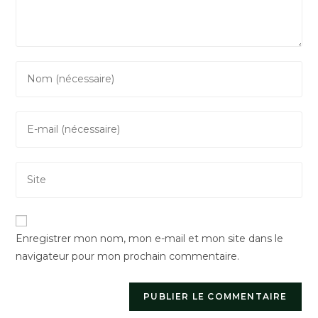
Enter
your
name
Enter
or
your
username
email
to
Saisir
address
comment
l’URL
to
de
comment
votre
Enregistrer mon nom, mon e-mail et mon site dans le
site
navigateur pour mon prochain commentaire.
(facultatif)