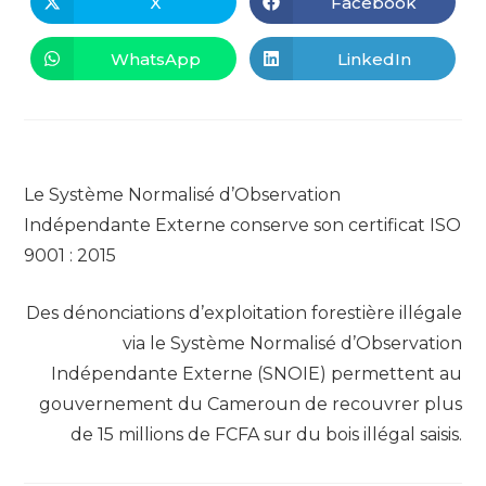
X
Facebook
Ouvrir
Ouvrir
dans
dans
une
une
autre
autre
WhatsApp
LinkedIn
Ouvrir
Ouvrir
fenêtre
fenêtre
dans
dans
une
une
autre
autre
fenêtre
fenêtre
Read
Article précédent
more
Le Système Normalisé d’Observation
articles
Indépendante Externe conserve son certificat ISO
9001 : 2015
Article suivant
Des dénonciations d’exploitation forestière illégale
via le Système Normalisé d’Observation
Indépendante Externe (SNOIE) permettent au
gouvernement du Cameroun de recouvrer plus
de 15 millions de FCFA sur du bois illégal saisis.