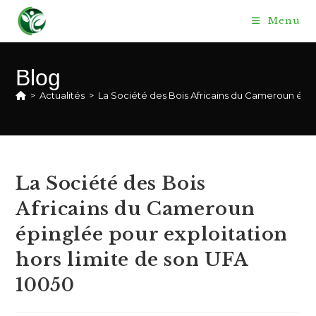
Skip
Menu
to
content
Blog
>
Actualités
>
La Société des Bois Africains du Cameroun épin
La Société des Bois
Africains du Cameroun
épinglée pour exploitation
hors limite de son UFA
10050