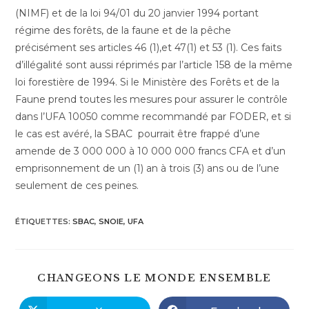
(NIMF) et de la loi 94/01 du 20 janvier 1994 portant
régime des forêts, de la faune et de la pêche
précisément ses articles 46 (1),et 47(1) et 53 (1). Ces faits
d’illégalité sont aussi réprimés par l’article 158 de la même
loi forestière de 1994. Si le Ministère des Forêts et de la
Faune prend toutes les mesures pour assurer le contrôle
dans l’UFA 10050 comme recommandé par FODER, et si
le cas est avéré, la SBAC pourrait être frappé d’une
amende de 3 000 000 à 10 000 000 francs CFA et d’un
emprisonnement de un (1) an à trois (3) ans ou de l’une
seulement de ces peines.
ÉTIQUETTES
:
SBAC
,
SNOIE
,
UFA
PART
CHANGEONS LE MONDE ENSEMBLE
CE
CONT