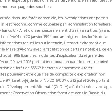
lus il ne respecte pas les normes d’interventions en milieu forestie
 le non marquage des souches.
orisée dans une forêt domaniale, les investigations ont permis
t, s’il est reconnu comme coupable par l’administration forestière,
ancs C.F.A. et d’un emprisonnement d’un (1) an à trois (3) ans
de la loi 94/01 du 20 janvier 1994 portant régime des forêts de la
informations recueillies sur le terrain, il ressort clairement que
ar le Maire d’Akom2 avec la facilitation de certains notables, ce en
 août 1995 fixant les modalités d’application du régime des
 du 29 avril 2015 portant incorporation dans le domaine privé
tion de forêt de 33368 hectares, dénommée « forêt
 pourraient être qualifiés de complicité d’exploitation non
le 97(1.a et b)
[4]
de la loi No 2016/007 du 12 juillet 2016 portant
r le Développement Alternatif (CeDLA) a été réalisée avec l’appu
ement : Observation Observation forestière dans le Bassin du