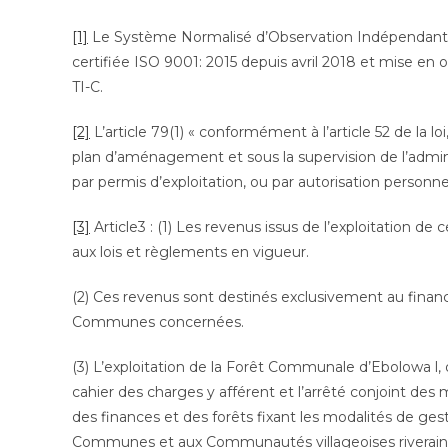
[1]
Le Système Normalisé d’Observation Indépendante
certifiée ISO 9001: 2015 depuis avril 2018 et mise e
TI-C.
[2]
L’article 79(1) « conformément à l’article 52 de la lo
plan d’aménagement et sous la supervision de l’admini
par permis d’exploitation, ou par autorisation personne
[3]
Article3 : (1) Les revenus issus de l’exploitation 
aux lois et règlements en vigueur.
(2) Ces revenus sont destinés exclusivement au fi
Communes concernées.
(3) L’exploitation de la Forêt Communale d’Ebolowa l, d
cahier des charges y afférent et l’arrêté conjoint des m
des finances et des forêts fixant les modalités de ges
Communes et aux Communautés villageoises riverai