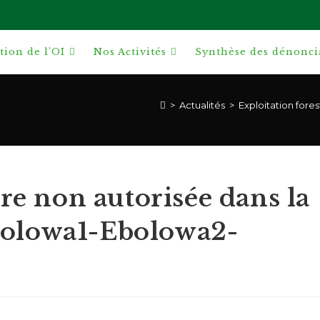
ion de l’OI
Nos Activités
Synthèse des dénonci
>
Actualités
>
Exploitation for
ère non autorisée dans la
olowa1-Ebolowa2-