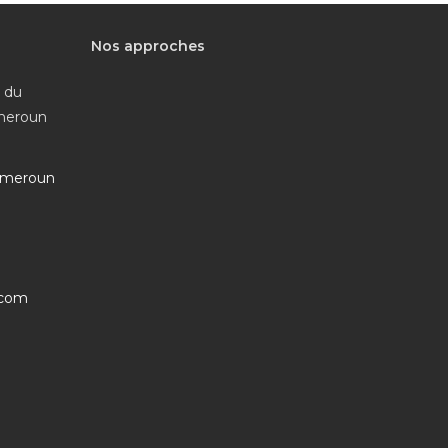
Nos approches
e du
ameroun
ameroun
S’ouvre
.com
dans
votre
application