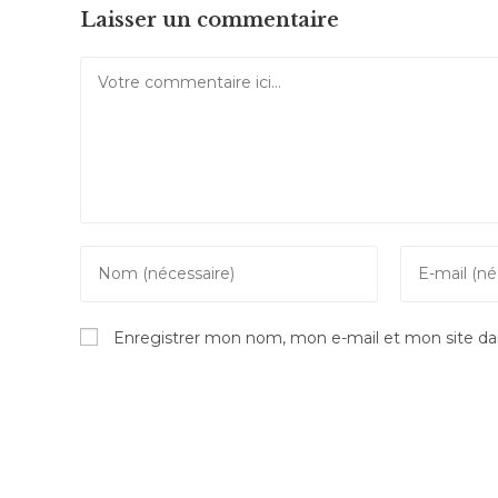
Laisser un commentaire
Comment
Enter
Enter
your
your
name
email
Enregistrer mon nom, mon e-mail et mon site da
or
address
username
to
to
comment
comment