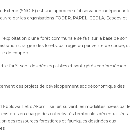
 Extene (SNOIE) est une approche d’observation indépendant
n oeuvre par les organisations FODER, PAPEL, CEDLA, Ecodev et
i, l’exploitation d’une forêt communale se fait, sur la base de son
stration chargée des forêts, par régie ou par vente de coupe, o
lle de coupe ».
de cette forêt sont des dénies publics et sont gérés conformément
nancement des projets de développement socioéconomique des
 Ebolowa ll et d’Akom ll se fait suivant les modalités fixées par l
inistères en charge des collectivités territoriales décentralisées,
tion des ressources forestières et fauniques destinées aux
nes