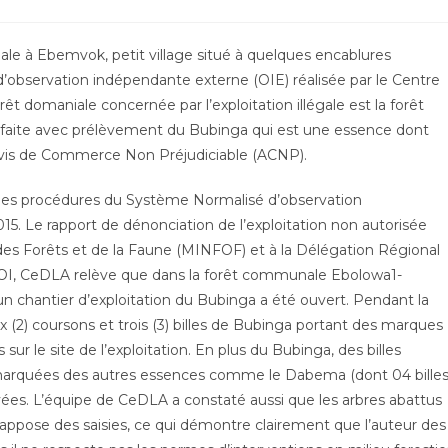
ale à Ebemvok, petit village situé à quelques encablures
d’observation indépendante externe (OIE) réalisée par le Centre
êt domaniale concernée par l’exploitation illégale est la forêt
faite avec prélèvement du Bubinga qui est une essence dont
n Avis de Commerce Non Préjudiciable (ACNP).
n les procédures du Système Normalisé d’observation
015. Le rapport de dénonciation de l’exploitation non autorisée
des Forêts et de la Faune (MINFOF) et à la Délégation Régional
d’OI, CeDLA relève que dans la forêt communale Ebolowa1-
un chantier d’exploitation du Bubinga a été ouvert. Pendant la
2) coursons et trois (3) billes de Bubinga portant des marques
 sur le site de l’exploitation. En plus du Bubinga, des billes
marquées des autres essences comme le Dabema (dont 04 bille
rvées. L’équipe de CeDLA a constaté aussi que les arbres abattus
appose des saisies, ce qui démontre clairement que l’auteur des