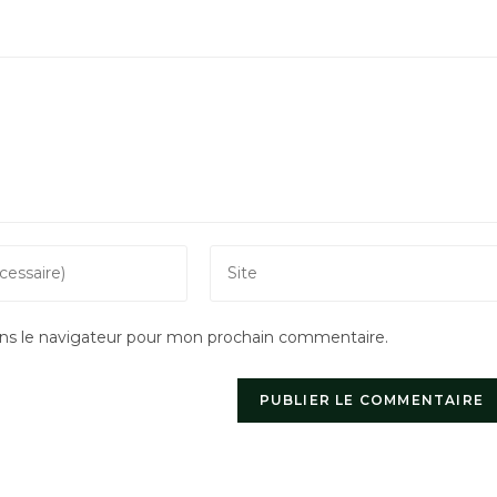
Saisir
l’URL
de
ns le navigateur pour mon prochain commentaire.
votre
site
(facultatif)