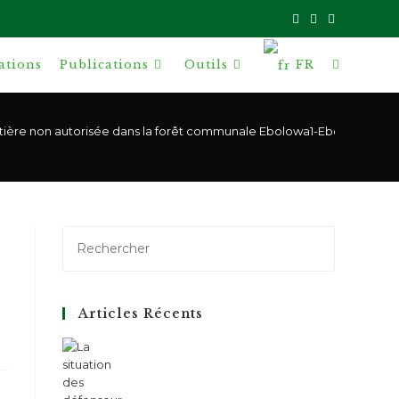
ations
Publications
Outils
FR
Toggle
website
estière non autorisée dans la forêt communale Ebolowa1-Ebolowa2-A
search
Articles Récents