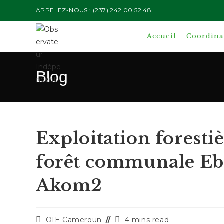
Skip
APPELEZ-NOUS : (237) 242 00 52 48
to
content
Accueil
Coordinat
Blog
Exploitation foresti
forêt communale Eb
Akom2
Auteur/autrice
Temps
OIE Cameroun
4 mins read