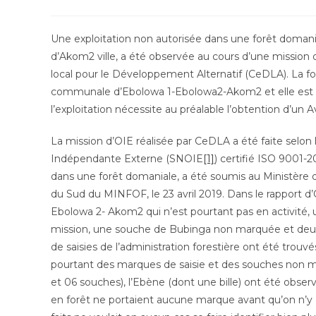
de
de
la
lecture :
publication :
Une exploitation non autorisée dans une forêt domani
d’Akom2 ville, a été observée au cours d’une mission 
local pour le Développement Alternatif (CeDLA). La for
communale d’Ebolowa 1-Ebolowa2-Akom2 et elle est 
l’exploitation nécessite au préalable l’obtention d’u
La mission d’OIE réalisée par CeDLA a été faite selo
Indépendante Externe (SNOIE
[1]
) certifié ISO 9001-2
dans une forêt domaniale, a été soumis au Ministère 
du Sud du MINFOF, le 23 avril 2019. Dans le rapport 
Ebolowa 2- Akom2 qui n’est pourtant pas en activité, 
mission, une souche de Bubinga non marquée et deux (
de saisies de l’administration forestière ont été trouvés
pourtant des marques de saisie et des souches non 
et 06 souches), l’Ebène (dont une bille) ont été obse
en forêt ne portaient aucune marque avant qu’on n’y 