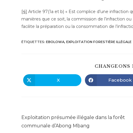
[4]
Article 97(1a et b) « Est complice d’une infraction q
manières que ce soit, la commission de l’infraction ou
facilite la préparation ou la consommation de l’infractio
ÉTIQUETTES
:
EBOLOWA
,
EXPLOITATION FORESTIÈRE ILLÉGALE
CHANGEONS 
X
Facebook
Ouvrir
Ouvrir
dans
dans
une
une
autre
autre
fenêtre
fenêtre
Read
Article précédent
more
Exploitation présumée illégale dans la forêt
articles
communale d’Abong Mbang