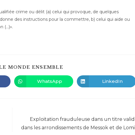
ualifiée crime ou délit (a) celui qui provoque, de quelques
 donne des instructions pour la commettre, b) celui qui aide ou
n (…)».
PARTAGER
LE MONDE ENSEMBLE
CE
CONTENU
WhatsApp
LinkedIn
Ouvrir
Ouvrir
dans
dans
une
une
autre
autre
fenêtre
fenêtre
Article suivant
Exploitation frauduleuse dans un titre vali
dans les arrondissements de Messok et de Lom