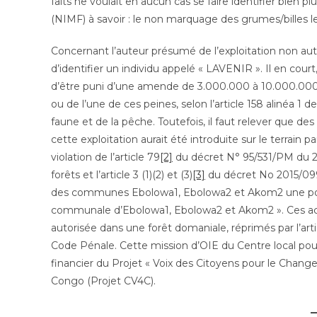
faits ne voulait en aucun cas se faire identifier bien p
(NIMF) à savoir : le non marquage des grumes/billes
Concernant l’auteur présumé de l’exploitation non aut
d’identifier un individu appelé « LAVENIR ». Il en cour
d’être puni d’une amende de 3.000.000 à 10.000.000 fr
ou de l’une de ces peines, selon l’article 158 alinéa 1 
faune et de la pêche. Toutefois, il faut relever que des 
cette exploitation aurait été introduite sur le terrain p
violation de l’article 79
[2]
du décret N° 95/531/PM du 23
forêts et l’article 3 (1)(2) et (3)
[3]
du décret No 2015/0994
des communes Ebolowa1, Ebolowa2 et Akom2 une por
communale d’Ebolowa1, Ebolowa2 et Akom2 ». Ces actes
autorisée dans une forêt domaniale, réprimés par l’artic
Code Pénale. Cette mission d’OIE du Centre local pou
financier du Projet « Voix des Citoyens pour le Chang
Congo (Projet CV4C).