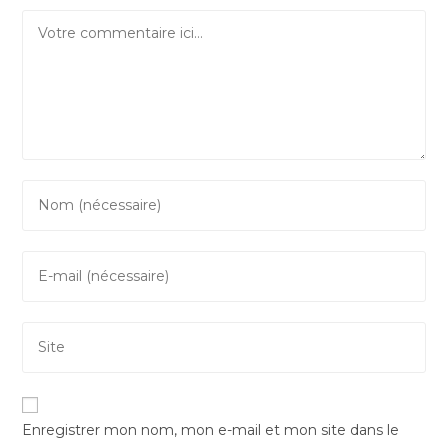
Comment
Enter
your
name
Enter
or
your
username
email
to
Saisir
address
comment
l’URL
to
de
comment
votre
Enregistrer mon nom, mon e-mail et mon site dans le
site