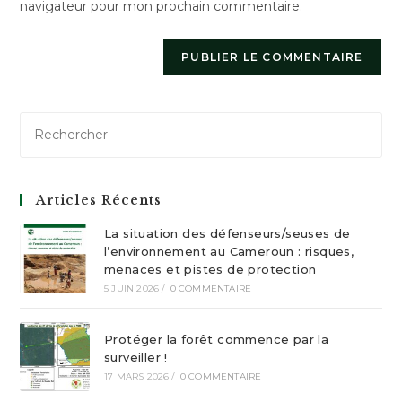
navigateur pour mon prochain commentaire.
(facultatif)
Articles Récents
La situation des défenseurs/seuses de
l’environnement au Cameroun : risques,
menaces et pistes de protection
5 JUIN 2026
/
0 COMMENTAIRE
Protéger la forêt commence par la
surveiller !
17 MARS 2026
/
0 COMMENTAIRE