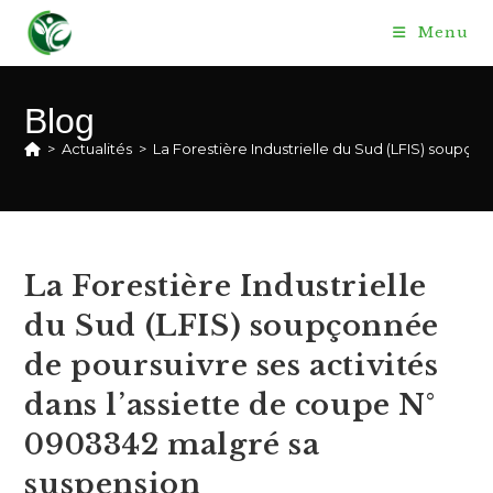
Skip
Menu
to
content
Blog
>
Actualités
>
La Forestière Industrielle du Sud (LFIS) soupço
La Forestière Industrielle
du Sud (LFIS) soupçonnée
de poursuivre ses activités
dans l’assiette de coupe N°
0903342 malgré sa
suspension