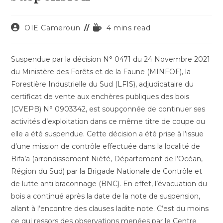
Auteur/autrice
Temps
OIE Cameroun
4 mins read
de
de
la
lecture :
publication :
Suspendue par la décision N° 0471 du 24 Novembre 2021
du Ministère des Forêts et de la Faune (MINFOF), la
Forestière Industrielle du Sud (LFIS), adjudicataire du
certificat de vente aux enchères publiques des bois
(CVEPB) N° 0903342, est soupçonnée de continuer ses
activités d’exploitation dans ce même titre de coupe ou
elle a été suspendue. Cette décision a été prise à l’issue
d’une mission de contrôle effectuée dans la localité de
Bifa’a (arrondissement Niété, Département de l’Océan,
Région du Sud) par la Brigade Nationale de Contrôle et
de lutte anti braconnage (BNC). En effet, l’évacuation du
bois a continué après la date de la note de suspension,
allant à l’encontre des clauses ladite note. C’est du moins
ce qui ressors des observations menées par le Centre