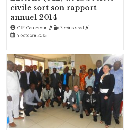
civile sort son rapport
annuel 2014
Auteur/autrice
Temps
OIE Cameroun
3 mins read
de
de
Publication
4 octobre 2015
la
lecture :
publiée :
publication :