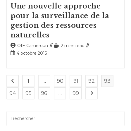
Une nouvelle approche
pour la surveillance de la
gestion des ressources
naturelles
Auteur/autrice
Temps
OIE Cameroun
2 mins read
de
de
Publication
4 octobre 2015
la
lecture :
publiée :
publication :
1
…
90
91
92
93
Go to the previous page
94
95
96
…
99
Aller à la page suiv