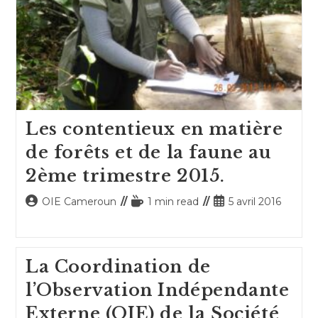
Les contentieux en matière
de forêts et de la faune au
2ème trimestre 2015.
Auteur/autrice
Temps
Publication
OIE Cameroun
1 min read
5 avril 2016
de
de
publiée :
la
lecture :
publication :
La Coordination de
l’Observation Indépendante
Externe (OIE) de la Société