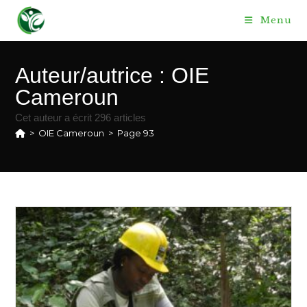
Skip
Menu
to
content
Auteur/autrice :
OIE
Cameroun
Cet auteur a écrit 296 articles
>
OIE Cameroun
>
Page 93