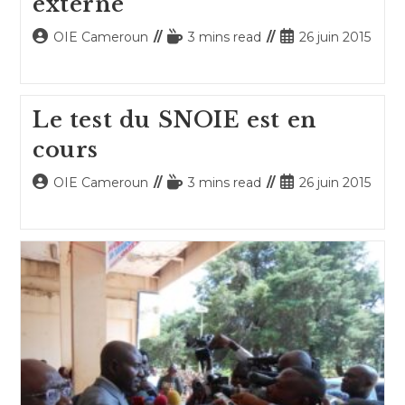
externe
Auteur/autrice
Temps
Publication
OIE Cameroun
3 mins read
26 juin 2015
de
de
publiée :
la
lecture :
publication :
Le test du SNOIE est en
cours
Auteur/autrice
Temps
Publication
OIE Cameroun
3 mins read
26 juin 2015
de
de
publiée :
la
lecture :
publication :