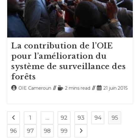
La contribution de l’OIE
pour l’amélioration du
système de surveillance des
forêts
Auteur/autrice
Temps
Publication
OIE Cameroun
2 mins read
21 juin 2015
de
de
publiée :
la
lecture :
publication :
1
…
92
93
94
95
Go to the previous page
96
97
98
99
Aller à la page suivante