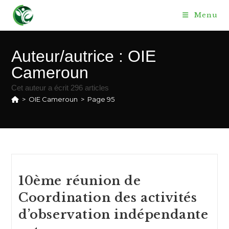
Skip
Menu
to
content
Auteur/autrice :
OIE
Cameroun
Cet auteur a écrit 296 articles
>
OIE Cameroun
>
Page 95
10ème réunion de
Coordination des activités
d’observation indépendante