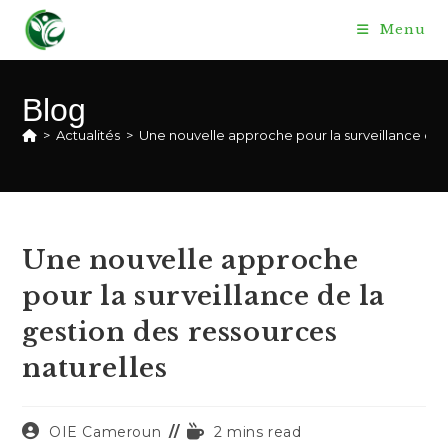
Skip
Menu
to
content
Blog
>
Actualités
>
Une nouvelle approche pour la surveillance de l
Une nouvelle approche
pour la surveillance de la
gestion des ressources
naturelles
Auteur/autrice
Temps
OIE Cameroun
2 mins read