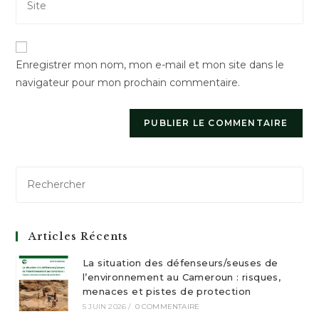
comment
l’URL
to
de
comment
votre
Enregistrer mon nom, mon e-mail et mon site dans le
site
navigateur pour mon prochain commentaire.
(facultatif)
Articles Récents
La situation des défenseurs/seuses de
l’environnement au Cameroun : risques,
menaces et pistes de protection
5 JUIN 2026
/
0 COMMENTAIRE