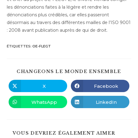
les dénonciations faites à la légère et rendre les
dénonciations plus crédibles, car elles passeront
désormais au travers des différentes mailles de l’ISO 9001
: 2008 avant publication auprès de qui de droit.
ÉTIQUETTES
:
OE-FLEGT
PART
CHANGEONS LE MONDE ENSEMBLE
CE
CONT
X
Facebook
Ouvrir
Ouvrir
dans
dans
une
une
autre
autre
WhatsApp
LinkedIn
Ouvrir
Ouvrir
fenêtre
fenêtre
dans
dans
une
une
autre
autre
fenêtre
fenêtre
VOUS DEVRIEZ ÉGALEMENT AIMER