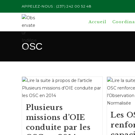
Skip
APPELEZ-NOUS : (237) 242 00 52 48
to
content
Accueil
Coordinat
OSC
Plusieurs
Les O
missions d’OIE
renfo
conduite par les
capaci