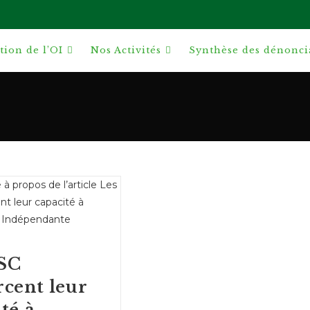
ion de l’OI
Nos Activités
Synthèse des dénonci
SC
rcent leur
té à