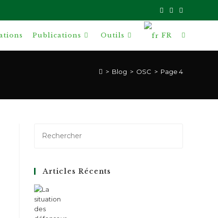
ations
Publications
Outils
FR
Toggle
website
>
Blog
>
OSC
>
Page 4
search
Articles Récents