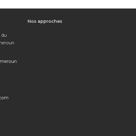
Nos approches
e du
ameroun
ameroun
S’ouvre
.com
dans
votre
application