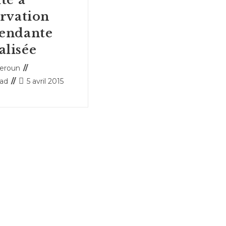
ervation
endante
lisée
ice
eroun
Publication
ead
5 avril 2015
publiée :
: