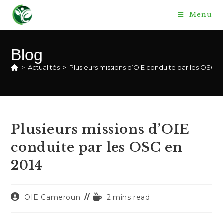
Skip
Menu
to
content
Blog
>
Actualités
>
Plusieurs missions d’OIE conduite par les OSC e
Plusieurs missions d’OIE
conduite par les OSC en
2014
Auteur/autrice
Temps
OIE Cameroun
2 mins read
de
de
la
lecture :