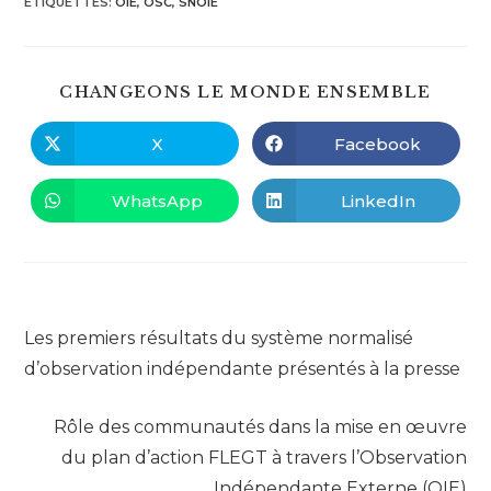
ÉTIQUETTES
:
OIE
,
OSC
,
SNOIE
PART
CHANGEONS LE MONDE ENSEMBLE
CE
CONT
X
Facebook
Ouvrir
Ouvrir
dans
dans
une
une
autre
autre
WhatsApp
LinkedIn
Ouvrir
Ouvrir
fenêtre
fenêtre
dans
dans
une
une
autre
autre
fenêtre
fenêtre
Read
Article précédent
more
Les premiers résultats du système normalisé
articles
d’observation indépendante présentés à la presse
Article suivant
Rôle des communautés dans la mise en œuvre
du plan d’action FLEGT à travers l’Observation
Indépendante Externe (OIE)