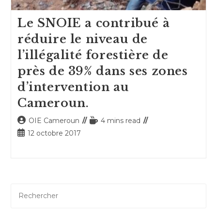
Le SNOIE a contribué à
réduire le niveau de
l’illégalité forestière de
près de 39% dans ses zones
d’intervention au
Cameroun.
Auteur/autrice
Temps
OIE Cameroun
4 mins read
de
de
Publication
12 octobre 2017
la
lecture :
publiée :
publication :