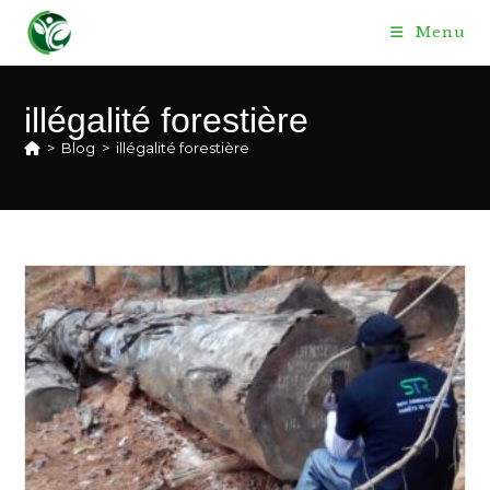
Skip
Menu
to
content
illégalité forestière
>
Blog
>
illégalité forestière