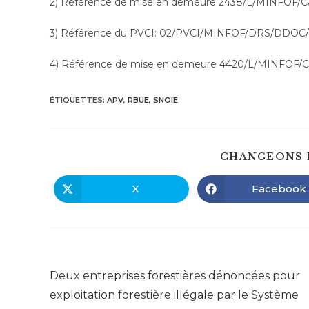
2) Référence de mise en demeure 2438/L/MINFOF/C
3) Référence du PVCI: 02/PVCI/MINFOF/DRS/DDOC/ d
4) Référence de mise en demeure 4420/L/MINFOF/
ÉTIQUETTES
:
APV
,
RBUE
,
SNOIE
CHANGEONS 
X
Facebook
Ouvrir
Ouvrir
dans
dans
une
une
autre
autre
fenêtre
fenêtre
Read
Article précédent
more
Deux entreprises forestières dénoncées pour
articles
exploitation forestière illégale par le Système