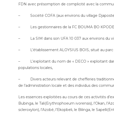
FDN avec présomption de complicité avec la commu
– Société COFA (aux environs du village Djaposte
– Les gestionnaires de la FC BOUMA BO KPODE 
– La SIM dans son UFA 10 037 aux environs du vi
– L’établissement ALOYSIUS BOIS, situé au parc 
– L’exploitant du nom de « DECO » exploitant dans
populations locales,
– Divers acteurs relevant de chefferies traditionnel
de l’administration locale et des individus des commun
Les essences exploitées au cours de ces activités d’ex
Bubinga, le Tali(Erythrophoeum ivorensis), l’Okan, l’A
scleroxylon), l’Azobé, l’Ekopbeli, le Bilinga, le Sapelli