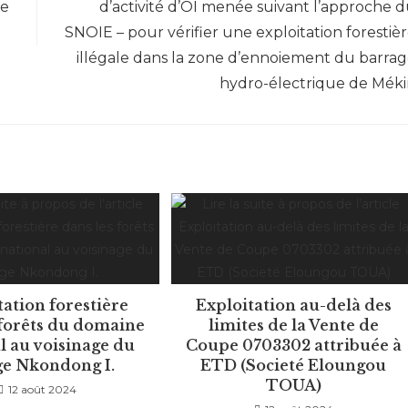
ne
d’activité d’OI menée suivant l’approche 
SNOIE – pour vérifier une exploitation forestiè
illégale dans la zone d’ennoiement du barra
hydro-électrique de Mék
tation forestière
Exploitation au-delà des
 forêts du domaine
limites de la Vente de
l au voisinage du
Coupe 0703302 attribuée à
ge Nkondong I.
ETD (Societé Eloungou
TOUA)
12 août 2024