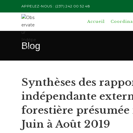
Skip
APPELEZ-NOUS : (237) 242 00 52 48
to
content
Accueil
Coordinat
Blog
Synthèses des rappor
indépendante externe
forestière présumée
Juin à Août 2019