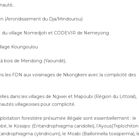
nauté,
n (Arrondissement du Dja/Mindourou)
du village Nomedjoh et CODEVIR de Nemeyong
llage Koungoulou
à bois de Mendong (Yaoundé),
 les FDN aux voisinages de Nkongkeni avec la complicité des
les dans les villages de Ngwei et Mapoubi (Région du Littoral),
autés villageoises pour complicité.
ploitation forestière présumée illégale sont essentiellement : le
zobé, le Kossipo (Entandrophragma candollei), l’Ayous(Triplochiton
(Entandrophragma cylindricum), le Moabi (Baillonnella toxisperma), l