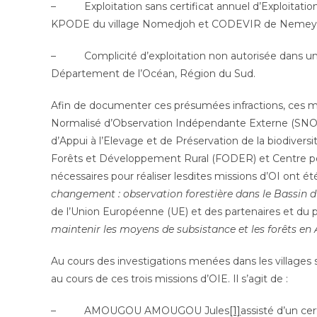
– Exploitation sans certificat annuel d’Exploitat
KPODE du village Nomedjoh et CODEVIR de Neme
– Complicité d’exploitation non autorisée dans une
Département de l’Océan, Région du Sud.
Afin de documenter ces présumées infractions, ces mi
Normalisé d’Observation Indépendante Externe (SNOIE)
d’Appui à l’Elevage et de Préservation de la biodiver
Forêts et Développement Rural (FODER) et Centre po
nécessaires pour réaliser lesdites missions d’OI ont été
changement : observation forestière dans le Bassin
de l’Union Européenne (UE) et des partenaires et du p
maintenir les moyens de subsistance et les forêts en A
Au cours des investigations menées dans les villages s
au cours de ces trois missions d’OIE. Il s’agit de :
– AMOUGOU AMOUGOU Jules
[1]
assisté d’un ce