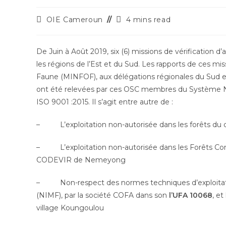
Auteur/autrice
Temps
OIE Cameroun
4 mins read
de
de
la
lecture :
publication :
De Juin à Août 2019, six (6) missions de vérification d’a
les régions de l’Est et du Sud. Les rapports de ces mi
Faune (MINFOF), aux délégations régionales du Sud et 
ont été relevées par ces OSC membres du Système No
ISO 9001 :2015. Il s’agit entre autre de :
– L’exploitation non-autorisée dans les forêts du 
– L’exploitation non-autorisée dans les Forêts 
CODEVIR de Nemeyong
– Non-respect des normes techniques d’exploitation
(NIMF), par la société COFA dans son
l’UFA 10068
, e
village Koungoulou