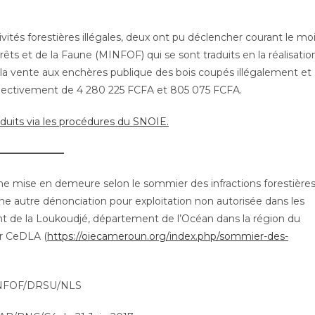
tivités forestières illégales, deux ont pu déclencher courant le mo
ts et de la Faune (MINFOF) qui se sont traduits en la réalisatio
 la vente aux enchères publique des bois coupés illégalement et
respectivement de 4 280 225 FCFA et 805 075 FCFA.
duits via les procédures du SNOIE.
ne mise en demeure selon le sommier des infractions forestière
ne autre dénonciation pour exploitation non autorisée dans les
nt de la Loukoudjé, département de l’Océan dans la région du
ar CeDLA (
https://oiecameroun.org/index.php/sommier-des-
MINFOF/DRSU/NLS