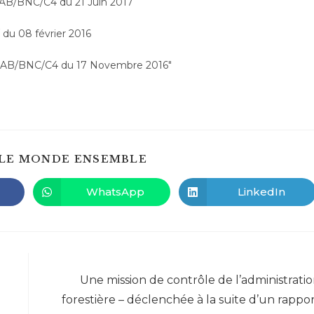
AB/BNC/C4 du 21 Juin 2017
u 08 février 2016
CAB/BNC/C4 du 17 Novembre 2016″
PARTAGER
LE MONDE ENSEMBLE
CE
CONTENU
WhatsApp
LinkedIn
Ouvrir
Ouvrir
dans
dans
une
une
autre
autre
fenêtre
fenêtre
Article suivant
Une mission de contrôle de l’administrati
forestière – déclenchée à la suite d’un rappo