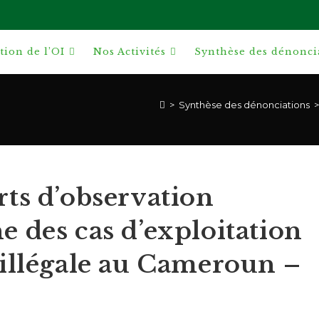
ion de l’OI
Nos Activités
Synthèse des dénonci
>
Synthèse des dénonciations
>
ts d’observation
 des cas d’exploitation
 illégale au Cameroun –