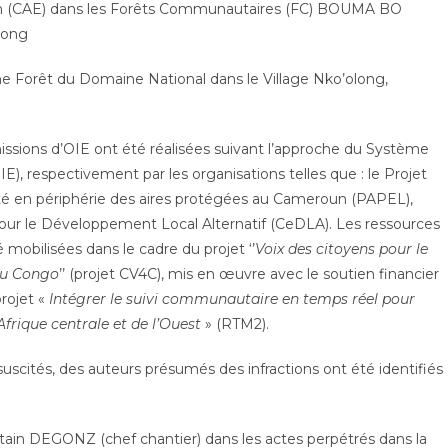
ion (CAE) dans les Forêts Communautaires (FC) BOUMA BO
yong
 Forêt du Domaine National dans le Village Nko’olong,
ssions d’OIE ont été réalisées suivant l’approche du Système
, respectivement par les organisations telles que : le Projet
sité en périphérie des aires protégées au Cameroun (PAPEL),
ur le Développement Local Alternatif (CeDLA). Les ressources
 mobilisées dans le cadre du projet ‘’
Voix des citoyens pour le
 du Congo
’’ (projet CV4C), mis en œuvre avec le soutien financier
rojet «
Intégrer le suivi communautaire en temps réel pour
frique centrale et de l’Ouest
» (RTM2).
uscités, des auteurs présumés des infractions ont été identifiés
rtain DEGONZ (chef chantier) dans les actes perpétrés dans la