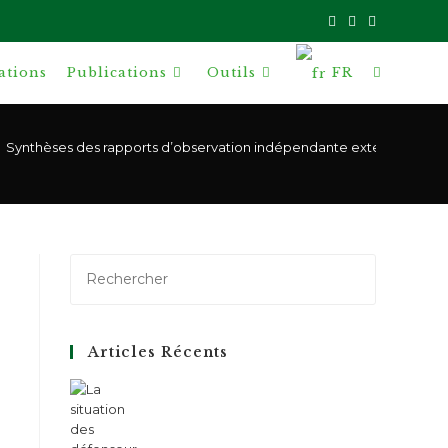
ations
Publications
Outils
FR
Toggle
website
Synthèses des rapports d’observation indépendante externe des cas 
search
Articles Récents