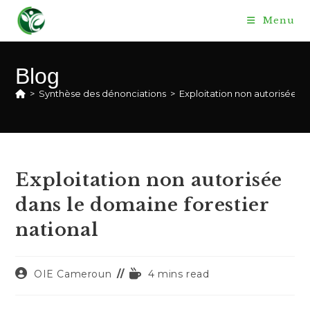
Skip
Menu
to
content
Blog
>
Synthèse des dénonciations
>
Exploitation non autorisée da
Exploitation non autorisée
dans le domaine forestier
national
Auteur/autrice
Temps
OIE Cameroun
4 mins read
de
de
la
lecture :