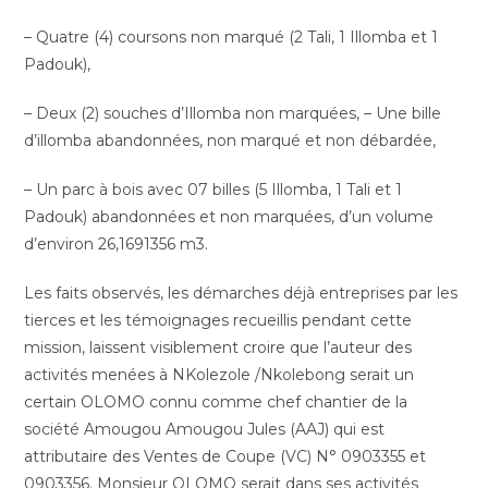
– Quatre (4) coursons non marqué (2 Tali, 1 Illomba et 1
Padouk),
– Deux (2) souches d’Illomba non marquées, – Une bille
d’illomba abandonnées, non marqué et non débardée,
– Un parc à bois avec 07 billes (5 Illomba, 1 Tali et 1
Padouk) abandonnées et non marquées, d’un volume
d’environ 26,1691356 m3.
Les faits observés, les démarches déjà entreprises par les
tierces et les témoignages recueillis pendant cette
mission, laissent visiblement croire que l’auteur des
activités menées à NKolezole /Nkolebong serait un
certain OLOMO connu comme chef chantier de la
société Amougou Amougou Jules (AAJ) qui est
attributaire des Ventes de Coupe (VC) N° 0903355 et
0903356. Monsieur OLOMO serait dans ses activités