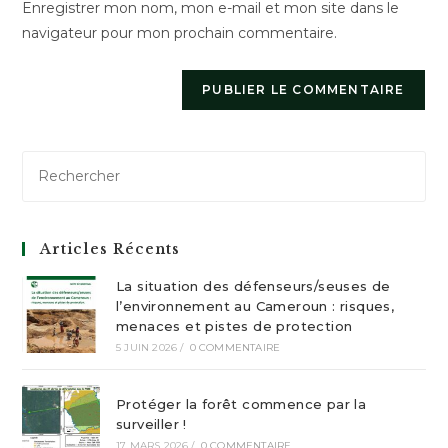
Enregistrer mon nom, mon e-mail et mon site dans le
site
navigateur pour mon prochain commentaire.
(facultatif)
Articles Récents
La situation des défenseurs/seuses de
l’environnement au Cameroun : risques,
menaces et pistes de protection
5 JUIN 2026
/
0 COMMENTAIRE
Protéger la forêt commence par la
surveiller !
17 MARS 2026
/
0 COMMENTAIRE