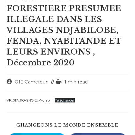
FORESTIERE PRESUMEE
ILLEGALE DANS LES
VILLAGES NDJABILOBE,
FENDA, NYABITANDE ET
LEURS ENVIRONS ,
Décembre 2020
Auteur/autrice
Temps
OIE Cameroun
1 min read
de
de
la
lecture :
publication :
VF_017_RO-SNOIE_-Ndjabili
Télécharger
PART
CHANGEONS LE MONDE ENSEMBLE
CE