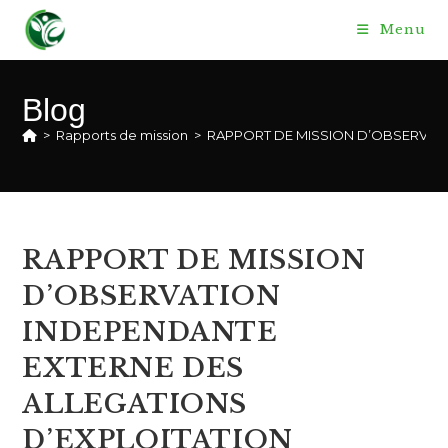
Skip
Menu
to
content
Blog
>
Rapports de mission
>
RAPPORT DE MISSION D’OBSERVATIO
RAPPORT DE MISSION
D’OBSERVATION
INDEPENDANTE
EXTERNE DES
ALLEGATIONS
D’EXPLOITATION