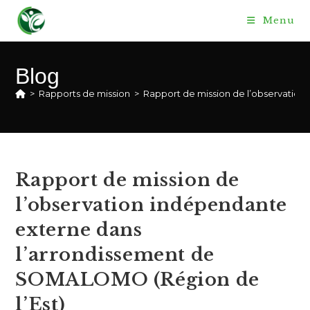
Skip
Menu
to
content
Blog
>
Rapports de mission
>
Rapport de mission de l’observatio
Rapport de mission de
l’observation indépendante
externe dans
l’arrondissement de
SOMALOMO (Région de
l’Est)