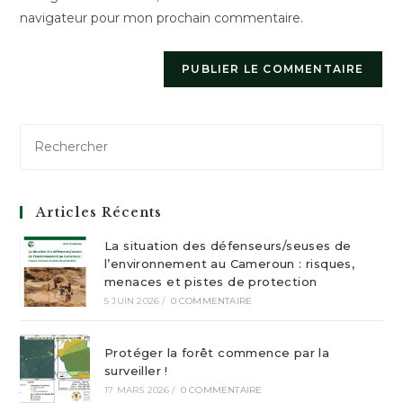
navigateur pour mon prochain commentaire.
(facultatif)
Articles Récents
La situation des défenseurs/seuses de
l’environnement au Cameroun : risques,
menaces et pistes de protection
5 JUIN 2026
/
0 COMMENTAIRE
Protéger la forêt commence par la
surveiller !
17 MARS 2026
/
0 COMMENTAIRE