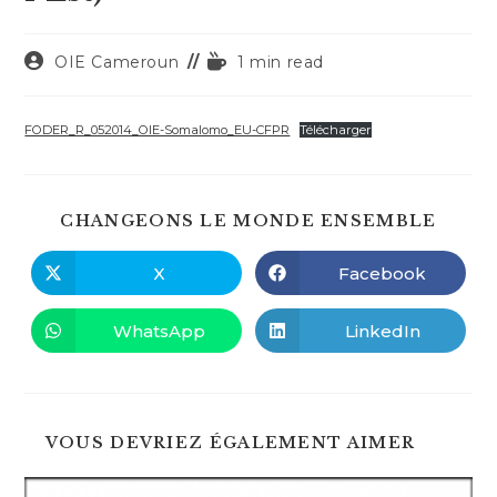
Auteur/autrice
Temps
OIE Cameroun
1 min read
de
de
la
lecture :
publication :
FODER_R_052014_OIE-Somalomo_EU-CFPR
Télécharger
PART
CHANGEONS LE MONDE ENSEMBLE
CE
CONT
X
Facebook
Ouvrir
Ouvrir
dans
dans
une
une
autre
autre
WhatsApp
LinkedIn
Ouvrir
Ouvrir
fenêtre
fenêtre
dans
dans
une
une
autre
autre
fenêtre
fenêtre
VOUS DEVRIEZ ÉGALEMENT AIMER