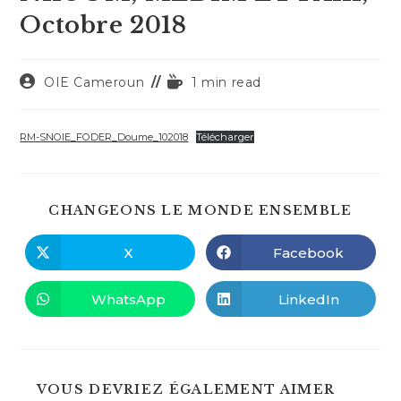
Octobre 2018
Auteur/autrice
Temps
OIE Cameroun
1 min read
de
de
la
lecture :
publication :
RM-SNOIE_FODER_Doume_102018
Télécharger
PART
CHANGEONS LE MONDE ENSEMBLE
CE
CONT
X
Facebook
Ouvrir
Ouvrir
dans
dans
une
une
autre
autre
WhatsApp
LinkedIn
Ouvrir
Ouvrir
fenêtre
fenêtre
dans
dans
une
une
autre
autre
fenêtre
fenêtre
VOUS DEVRIEZ ÉGALEMENT AIMER