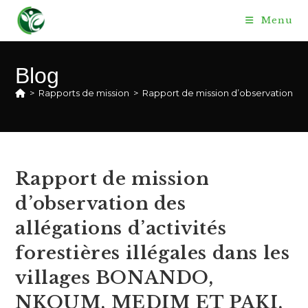
Skip
Menu
to
content
Blog
>
Rapports de mission
>
Rapport de mission d’observation des
Rapport de mission
d’observation des
allégations d’activités
forestières illégales dans les
villages BONANDO,
NKOUM, MEDIM ET PAKI,