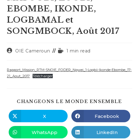
EBOMBE, IKONDE,
LOGBAMAL et
SONGMBOCK, Août 2017
Auteur/autrice
Temps
OIE Cameroun
1 min read
de
de
la
lecture :
publication :
Rapport_Mission_RTM-SNOIE_FODER_Ngwei_1-Logbii-Ikonde-Ebombe_17-
21_Aout_2017
Télécharger
PART
CHANGEONS LE MONDE ENSEMBLE
CE
CONT
X
Facebook
Ouvrir
Ouvrir
dans
dans
une
une
autre
autre
WhatsApp
LinkedIn
Ouvrir
Ouvrir
fenêtre
fenêtre
dans
dans