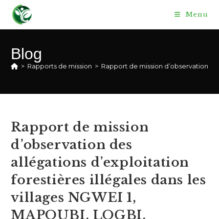
Skip
Menu
to
content
Blog
>
Rapports de mission
>
Rapport de mission d’observation de
Rapport de mission
d’observation des
allégations d’exploitation
forestières illégales dans les
villages NGWEI 1,
MAPOUBI, LOGBI,