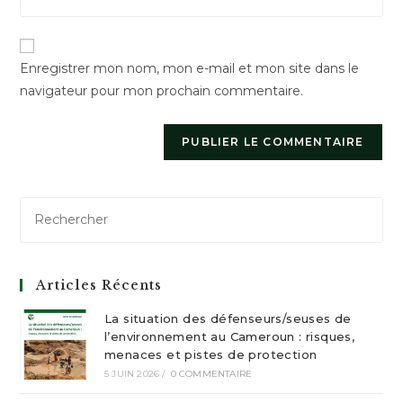
l’URL
to
de
comment
votre
Enregistrer mon nom, mon e-mail et mon site dans le
site
navigateur pour mon prochain commentaire.
(facultatif)
Articles Récents
La situation des défenseurs/seuses de
l’environnement au Cameroun : risques,
menaces et pistes de protection
5 JUIN 2026
/
0 COMMENTAIRE