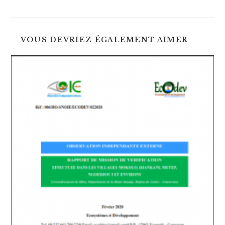
une
une
autre
autre
fenêtre
fenêtre
VOUS DEVRIEZ ÉGALEMENT AIMER