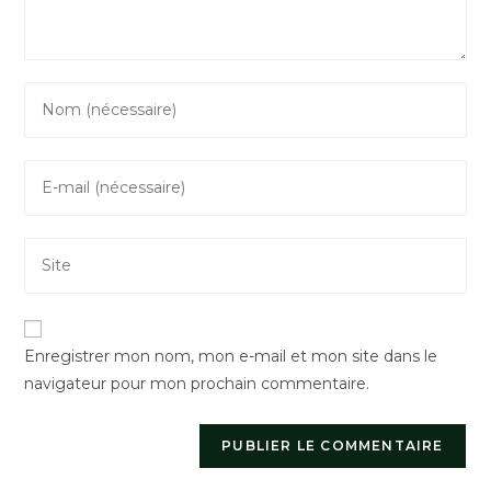
Enter
your
name
Enter
or
your
username
email
to
Saisir
address
comment
l’URL
to
de
comment
votre
Enregistrer mon nom, mon e-mail et mon site dans le
site
navigateur pour mon prochain commentaire.
(facultatif)