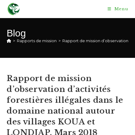
Skip
Menu
to
content
Blog
>
Rapports de mission
>
Rapport de mission d’observation d’a
Rapport de mission
d’observation d’activités
forestières illégales dans le
domaine national autour
des villages KOUA et
LONDJAP, Mars 2018