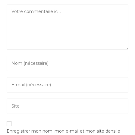
Comment
Enter
your
name
Enter
or
your
username
email
to
Saisir
address
comment
l’URL
to
de
comment
votre
Enregistrer mon nom, mon e-mail et mon site dans le
site