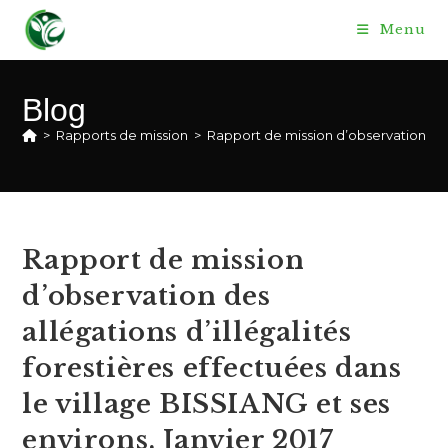
Skip
Menu
to
content
Blog
>
Rapports de mission
>
Rapport de mission d’observation des a
Rapport de mission
d’observation des
allégations d’illégalités
forestières effectuées dans
le village BISSIANG et ses
environs, Janvier 2017