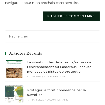
navigateur pour mon prochain commentaire.
(facultatif)
Articles Récents
La situation des défenseurs/seuses de
l’environnement au Cameroun : risques,
menaces et pistes de protection
5 JUIN 2026
/
0 COMMENTAIRE
Protéger la forêt commence par la
surveiller !
17 MARS 2026
/
0 COMMENTAIRE