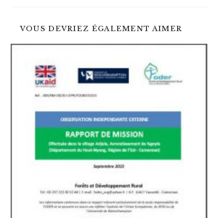
autre
autre
fenêtre
fenêtre
VOUS DEVRIEZ ÉGALEMENT AIMER