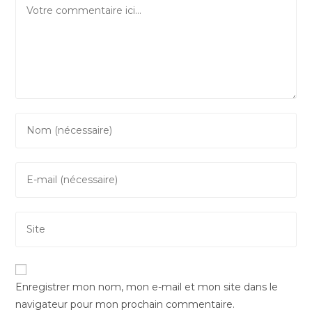
Comment
Enter
your
name
Enter
or
your
username
email
to
Saisir
address
comment
l’URL
to
de
comment
votre
Enregistrer mon nom, mon e-mail et mon site dans le
site
navigateur pour mon prochain commentaire.
(facultatif)