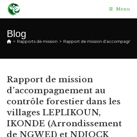
Skip
Menu
to
content
Blog
>
Rapports de mission
>
Rapport de mission d’accompagneme
Rapport de mission
d’accompagnement au
contrôle forestier dans les
villages LEPLIKOUN,
IKONDE (Arrondissement
de NGWEI) et NDJOCK