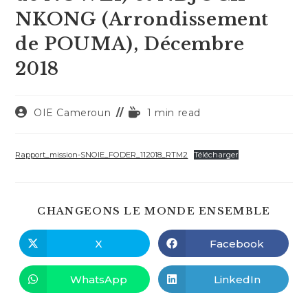
NKONG (Arrondissement
de POUMA), Décembre
2018
Auteur/autrice
Temps
OIE Cameroun
1 min read
de
de
la
lecture :
publication :
Rapport_mission-SNOIE_FODER_112018_RTM2
Télécharger
PART
CHANGEONS LE MONDE ENSEMBLE
CE
CONT
X
Facebook
Ouvrir
Ouvrir
dans
dans
une
une
autre
autre
WhatsApp
LinkedIn
Ouvrir
Ouvrir
fenêtre
fenêtre
dans
dans
une
une