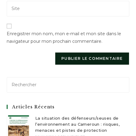
Saisir
address
comment
l’URL
to
de
comment
votre
Enregistrer mon nom, mon e-mail et mon site dans le
site
navigateur pour mon prochain commentaire.
(facultatif)
Articles Récents
La situation des défenseurs/seuses de
l’environnement au Cameroun : risques,
menaces et pistes de protection