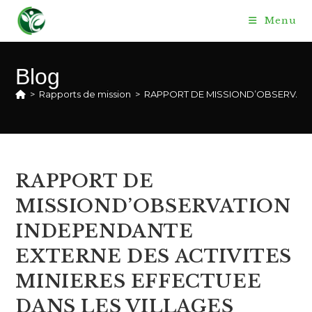
Skip
Menu
to
content
Blog
>
Rapports de mission
>
RAPPORT DE MISSIOND’OBSERVATION
RAPPORT DE
MISSIOND’OBSERVATION
INDEPENDANTE
EXTERNE DES ACTIVITES
MINIERES EFFECTUEE
DANS LES VILLAGES