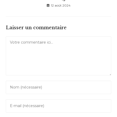
12 août 2024
Laisser un commentaire
Comment
Enter
your
name
Enter
or
your
username
email
to