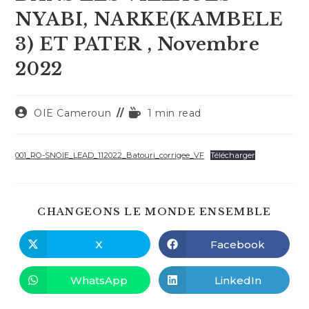
NYABI, NARKE(KAMBELE
3) ET PATER , Novembre
2022
Auteur/autrice
Temps
OIE Cameroun
1 min read
de
de
la
lecture :
publication :
001_RO-SNOIE_LEAD_112022_Batouri_corrigee_VF
Télécharger
PART
CHANGEONS LE MONDE ENSEMBLE
CE
CONT
X
Facebook
Ouvrir
Ouvrir
dans
dans
une
une
autre
autre
WhatsApp
LinkedIn
Ouvrir
Ouvrir
fenêtre
fenêtre
dans
dans
une
une