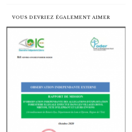
autre
autre
fenêtre
fenêtre
VOUS DEVRIEZ ÉGALEMENT AIMER