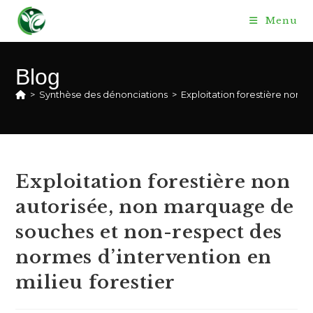
Skip
Menu
to
content
Blog
>
Synthèse des dénonciations
>
Exploitation forestière non 
Exploitation forestière non
autorisée, non marquage de
souches et non-respect des
normes d’intervention en
milieu forestier