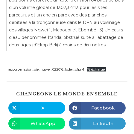
bois dont six (6) avec un total d’environ 64 billes de bois
d’un volume global de 1302,32m3 pour les sites
parcourus et un ancien parc avec des planches
débitées à la tronçonneuse dans le DFN au voisinage
des villages Ngwei 1, Mapoubi et Ebombé ; 3) Un cours
d’eau dénommée Itanda, obstrué suite à l’abattage de
deux tiges (d’Ekop Beli) à moins de dix mètres.
rapport-mission_oie_ngwei_022016_foder_cfpr-1
Télécharger
PART
CHANGEONS LE MONDE ENSEMBLE
CE
CONT
X
Facebook
Ouvrir
Ouvrir
dans
dans
une
une
autre
autre
WhatsApp
LinkedIn
Ouvrir
Ouvrir
fenêtre
fenêtre
dans
dans
une
une