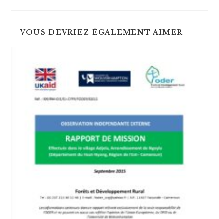
autre
autre
fenêtre
fenêtre
VOUS DEVRIEZ ÉGALEMENT AIMER