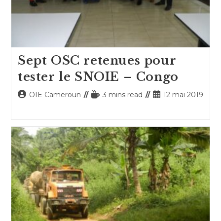
Sept OSC retenues pour
tester le SNOIE – Congo
Auteur/autrice
Temps
Publication
OIE Cameroun
3 mins read
12 mai 2019
de
de
publiée :
la
lecture :
publication :