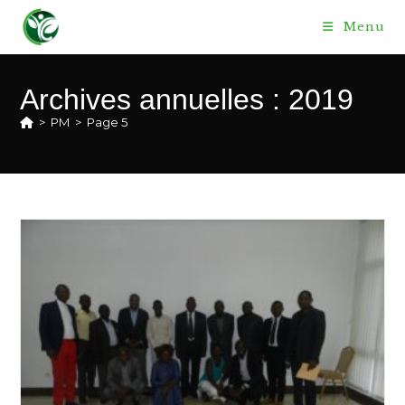
Skip
Menu
to
content
Archives annuelles : 2019
>
PM
>
Page 5