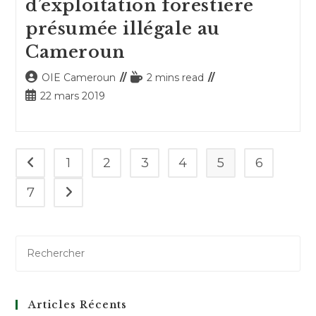
d’exploitation forestière
présumée illégale au
Cameroun
Auteur/autrice
Temps
OIE Cameroun
2 mins read
de
de
Publication
22 mars 2019
la
lecture :
publiée :
publication :
1
2
3
4
5
6
Go to the previous page
7
Aller à la page suivante
Articles Récents