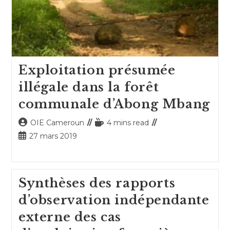
Exploitation présumée
illégale dans la forêt
communale d’Abong Mbang
Auteur/autrice
Temps
OIE Cameroun
4 mins read
de
de
Publication
27 mars 2019
la
lecture :
publiée :
publication :
Synthèses des rapports
d’observation indépendante
externe des cas