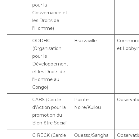
pour la
Gouvernance et
les Droits de
l’Homme)
ODDHC
Brazzaville
Communic
(Organisation
et Lobbyi
pour le
Développement
et les Droits de
l’Homme au
Congo)
CABS (Cercle
Pointe
Observati
d’Action pour la
Noire/Kuilou
promotion du
Bien-être Social)
CIRECK (Cercle
Ouesso/Sangha
Observati