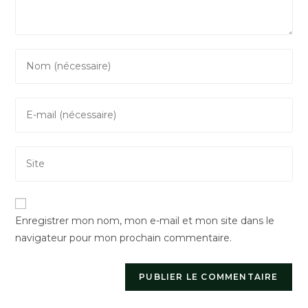
Enter
your
name
Enter
or
your
username
email
to
Saisir
address
comment
l’URL
to
de
comment
votre
Enregistrer mon nom, mon e-mail et mon site dans le
site
navigateur pour mon prochain commentaire.
(facultatif)