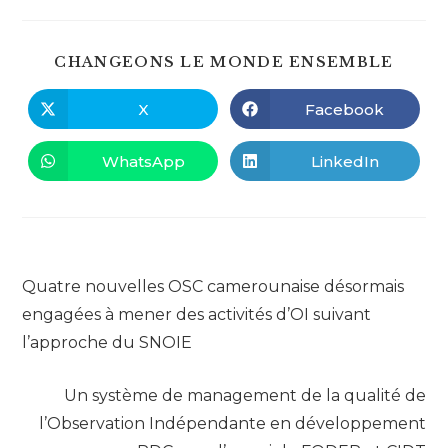
PART
CHANGEONS LE MONDE ENSEMBLE
CE
CONT
X
Facebook
Ouvrir
Ouvrir
dans
dans
une
une
autre
autre
WhatsApp
LinkedIn
Ouvrir
Ouvrir
fenêtre
fenêtre
dans
dans
une
une
autre
autre
fenêtre
fenêtre
Read
Article précédent
more
Quatre nouvelles OSC camerounaise désormais
articles
engagées à mener des activités d’OI suivant
l’approche du SNOIE
Article suivant
Un système de management de la qualité de
l’Observation Indépendante en développement