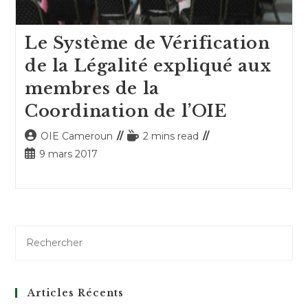
Le Système de Vérification
de la Légalité expliqué aux
membres de la
Coordination de l’OIE
Auteur/autrice
Temps
OIE Cameroun
2 mins read
de
de
Publication
9 mars 2017
la
lecture :
publiée :
publication :
Articles Récents