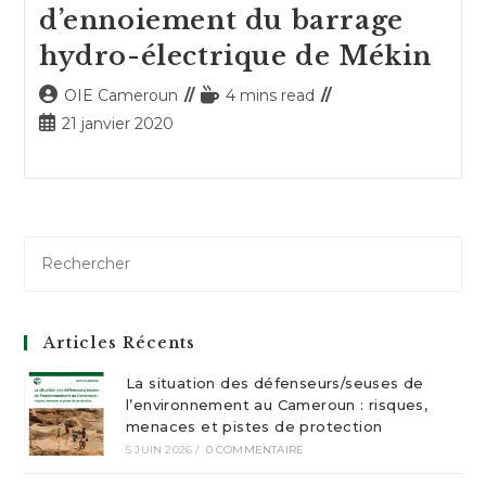
d’ennoiement du barrage
hydro-électrique de Mékin
Auteur/autrice
Temps
OIE Cameroun
4 mins read
de
de
Publication
21 janvier 2020
la
lecture :
publiée :
publication :
Articles Récents
La situation des défenseurs/seuses de
l’environnement au Cameroun : risques,
menaces et pistes de protection
5 JUIN 2026
/
0 COMMENTAIRE