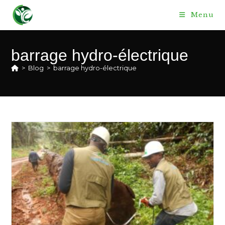
Skip
Menu
to
content
barrage hydro-électrique
>
Blog
>
barrage hydro-électrique