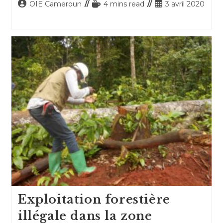
Auteur/autrice
Temps
Publication
OIE Cameroun
4 mins read
3 avril 2020
de
de
publiée :
la
lecture :
publication :
Exploitation forestière
illégale dans la zone