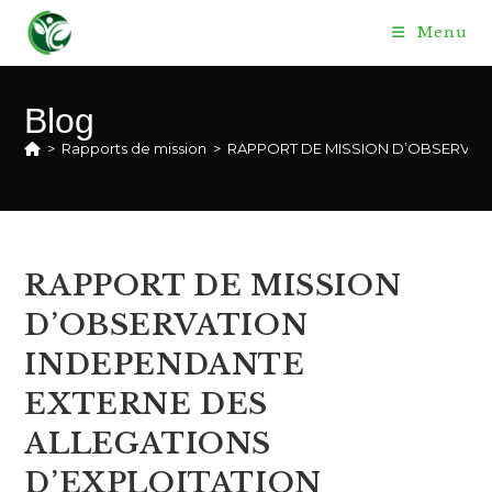
Skip
Menu
to
content
Blog
>
Rapports de mission
>
RAPPORT DE MISSION D’OBSERVATIO
RAPPORT DE MISSION
D’OBSERVATION
INDEPENDANTE
EXTERNE DES
ALLEGATIONS
D’EXPLOITATION