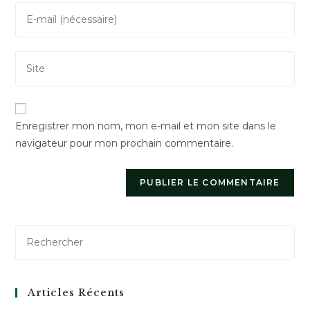
Enter
or
your
username
email
to
Saisir
address
comment
l’URL
to
de
comment
votre
Enregistrer mon nom, mon e-mail et mon site dans le
site
navigateur pour mon prochain commentaire.
(facultatif)
Articles Récents