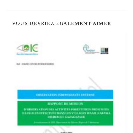
une
une
autre
autre
fenêtre
fenêtre
VOUS DEVRIEZ ÉGALEMENT AIMER