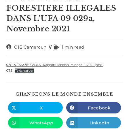
FORESTIERE ILLEGALES
DANS L’UFA 09 029a,
Novembre 2021
Auteur/autrice
Temps
OIE Cameroun
1 min read
de
de
la
lecture :
publication :
019_RO-SNOIE_CeDLA_Rapport_Mission_Mingoh_112021_post-
CTE
Télécharger
PART
CHANGEONS LE MONDE ENSEMBLE
CE
CONT
X
Facebook
Ouvrir
Ouvrir
dans
dans
une
une
autre
autre
WhatsApp
LinkedIn
Ouvrir
Ouvrir
fenêtre
fenêtre
dans
dans