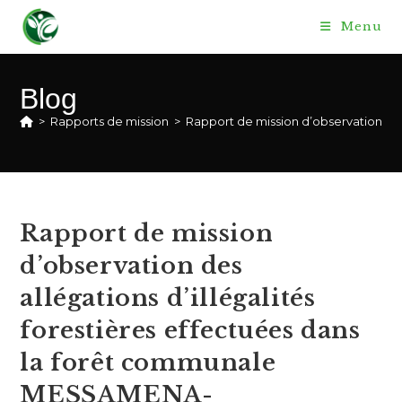
Skip
Menu
to
content
Blog
>
Rapports de mission
>
Rapport de mission d’observation de
Rapport de mission
d’observation des
allégations d’illégalités
forestières effectuées dans
la forêt communale
MESSAMENA-