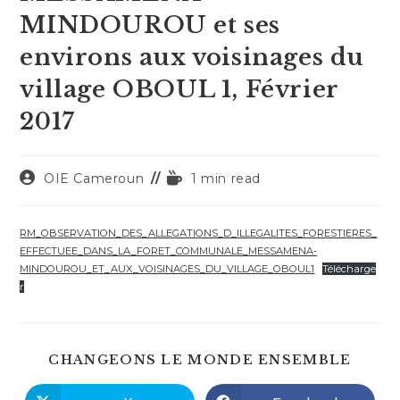
MINDOUROU et ses
environs aux voisinages du
village OBOUL 1, Février
2017
Auteur/autrice
Temps
OIE Cameroun
1 min read
de
de
la
lecture :
publication :
RM_OBSERVATION_DES_ALLEGATIONS_D_ILLEGALITES_FORESTIERES_
EFFECTUEE_DANS_LA_FORET_COMMUNALE_MESSAMENA-
MINDOUROU_ET_AUX_VOISINAGES_DU_VILLAGE_OBOUL1
Télécharge
r
PART
CHANGEONS LE MONDE ENSEMBLE
CE
CONT