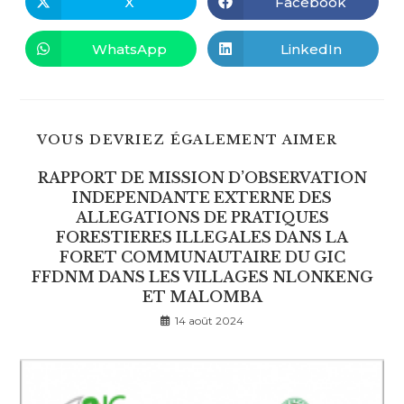
X
Facebook
Ouvrir
Ouvrir
dans
dans
une
une
autre
autre
WhatsApp
LinkedIn
Ouvrir
Ouvrir
fenêtre
fenêtre
dans
dans
une
une
autre
autre
fenêtre
fenêtre
VOUS DEVRIEZ ÉGALEMENT AIMER
RAPPORT DE MISSION D’OBSERVATION
INDEPENDANTE EXTERNE DES
ALLEGATIONS DE PRATIQUES
FORESTIERES ILLEGALES DANS LA
FORET COMMUNAUTAIRE DU GIC
FFDNM DANS LES VILLAGES NLONKENG
ET MALOMBA
14 août 2024