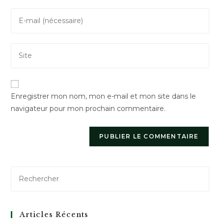
name
Enter
or
your
username
email
to
Saisir
address
comment
l’URL
to
de
comment
votre
Enregistrer mon nom, mon e-mail et mon site dans le
site
navigateur pour mon prochain commentaire.
(facultatif)
Articles Récents