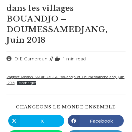
dans les villages
BOUANDJO –
DOUMESSAMEDJANG,
Juin 2018
Auteur/autrice
Temps
OIE Cameroun
1 min read
de
de
la
lecture :
publication :
Rapport_Mission_SNOIE_CeDLA_Bouandjo_et_DoumEssamendjang_juin
-2018
Télécharger
PART
CHANGEONS LE MONDE ENSEMBLE
CE
CONT
X
Facebook
Ouvrir
Ouvrir
dans
dans
une
une