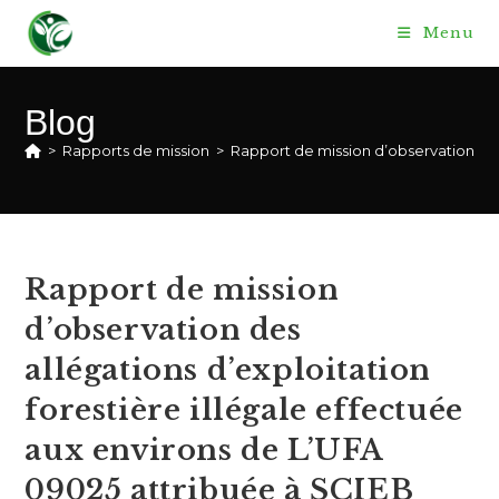
Skip
Menu
to
content
Blog
>
Rapports de mission
>
Rapport de mission d’observation de
Rapport de mission
d’observation des
allégations d’exploitation
forestière illégale effectuée
aux environs de L’UFA
09025 attribuée à SCIEB