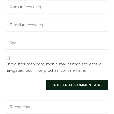
Enter
your
name
Enter
or
your
username
email
to
Saisir
address
comment
l’URL
to
de
comment
votre
Enregistrer mon nom, mon e-mail et mon site dans le
site
navigateur pour mon prochain commentaire.
(facultatif)