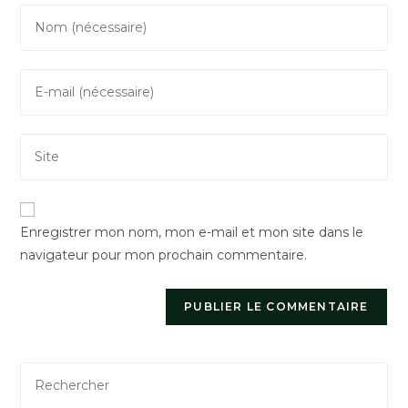
Enter
your
name
Enter
or
your
username
email
to
Saisir
address
comment
l’URL
to
de
comment
votre
Enregistrer mon nom, mon e-mail et mon site dans le
site
navigateur pour mon prochain commentaire.
(facultatif)