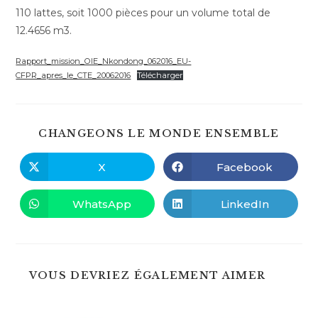
110 lattes, soit 1000 pièces pour un volume total de
12.4656 m3.
Rapport_mission_OIE_Nkondong_062016_EU-
CFPR_apres_le_CTE_20062016
Télécharger
PART
CHANGEONS LE MONDE ENSEMBLE
CE
CONT
X
Facebook
Ouvrir
Ouvrir
dans
dans
une
une
autre
autre
WhatsApp
LinkedIn
Ouvrir
Ouvrir
fenêtre
fenêtre
dans
dans
une
une
autre
autre
fenêtre
fenêtre
VOUS DEVRIEZ ÉGALEMENT AIMER