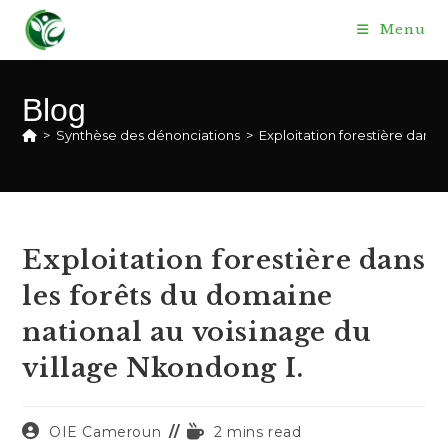
Skip
Menu
to
content
Blog
>
Synthèse des dénonciations
>
Exploitation forestière dans 
Exploitation forestière dans
les forêts du domaine
national au voisinage du
village Nkondong I.
Auteur/autrice
Temps
OIE Cameroun
2 mins read