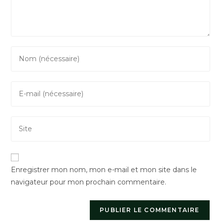
Enter
your
name
Enter
or
your
username
email
to
Saisir
address
comment
l’URL
to
de
comment
votre
Enregistrer mon nom, mon e-mail et mon site dans le
site
navigateur pour mon prochain commentaire.
(facultatif)