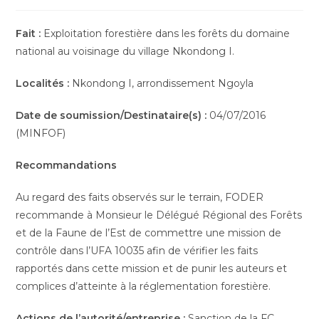
de
de
la
lecture :
publication :
Fait :
Exploitation forestière dans les forêts du domaine
national au voisinage du village Nkondong I.
Localités
:
Nkondong I, arrondissement Ngoyla
Date de soumission/Destinataire(s) :
04/07/2016
(MINFOF)
Recommandations
Au regard des faits observés sur le terrain, FODER
recommande à Monsieur le Délégué Régional des Forêts
et de la Faune de l’Est de commettre une mission de
contrôle dans l’UFA 10035 afin de vérifier les faits
rapportés dans cette mission et de punir les auteurs et
complices d’atteinte à la réglementation forestière.
Actions de l’autorité/entreprise :
Sanction de la FC