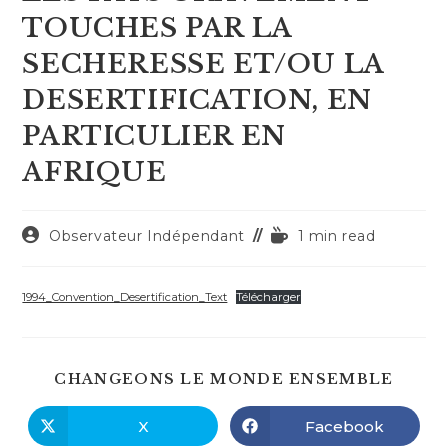
TOUCHES PAR LA
SECHERESSE ET/OU LA
DESERTIFICATION, EN
PARTICULIER EN
AFRIQUE
Auteur/autrice
Temps
Observateur Indépendant
1 min read
de
de
la
lecture :
publication :
1994_Convention_Desertification_Text
Télécharger
PART
CHANGEONS LE MONDE ENSEMBLE
CE
CONT
X
Facebook
Ouvrir
Ouvrir
dans
dans