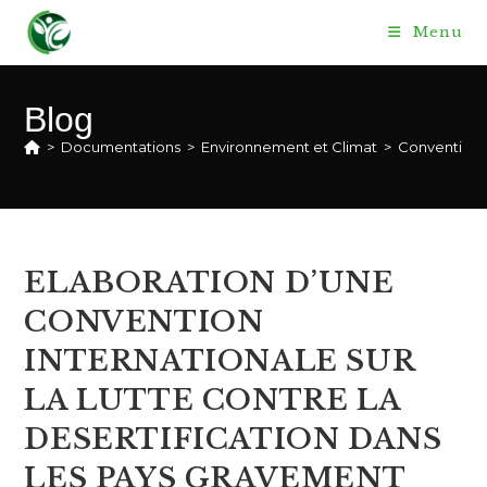
Skip
Menu
to
content
Blog
>
Documentations
>
Environnement et Climat
>
Convention
ELABORATION D’UNE
CONVENTION
INTERNATIONALE SUR
LA LUTTE CONTRE LA
DESERTIFICATION DANS
LES PAYS GRAVEMENT