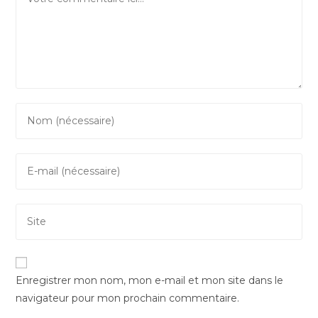
Enter
your
name
Enter
or
your
username
email
to
Saisir
address
comment
l’URL
to
de
comment
votre
Enregistrer mon nom, mon e-mail et mon site dans le
site
navigateur pour mon prochain commentaire.
(facultatif)