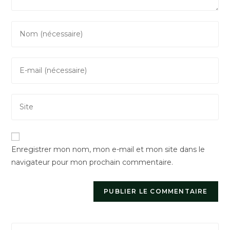
Enter
your
name
Enter
or
your
username
email
to
Saisir
address
comment
l’URL
to
de
comment
votre
Enregistrer mon nom, mon e-mail et mon site dans le
site
navigateur pour mon prochain commentaire.
(facultatif)