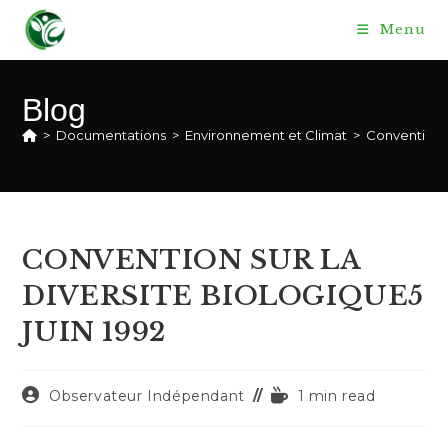
Skip
Menu
to
content
Blog
>
Documentations
>
Environnement et Climat
>
Convention
CONVENTION SUR LA
DIVERSITE BIOLOGIQUE5
JUIN 1992
Auteur/autrice
Temps
Observateur Indépendant
1 min read
de
de
la
lecture :