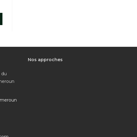
Nos approches
e du
ameroun
ameroun
S’ouvre
.com