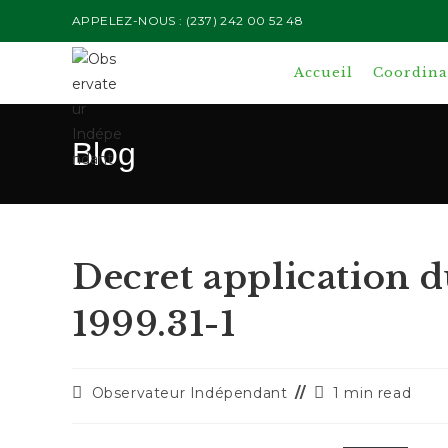
Skip
APPELEZ-NOUS : (237) 242 00 52 48
to
content
Accueil
Coordinat
Blog
Decret application d
1999.31-1
Auteur/autrice
Temps
Observateur Indépendant
1 min read
de
de
la
lecture :