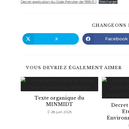
publication :
Decret-application-du-Code-Petrolier-de-1999.31-1
Télécharger
CHANGEONS 
X
Facebook
Ouvrir
Ouvrir
dans
dans
une
une
autre
autre
fenêtre
fenêtre
VOUS DEVRIEZ ÉGALEMENT AIMER
Texte organique du
MINMIDT
Decret
Et
28 juin 2025
Environn