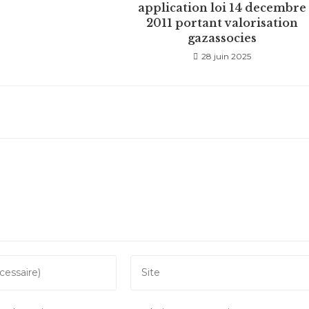
application loi 14 decembre
2011 portant valorisation
gazassocies
28 juin 2025
Saisir
l’URL
de