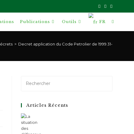
ations
Publications
Outils
FR
Toggle
website
écrets
>
Decret application du Code Petrolier de 1999.31-1
search
Articles Récents