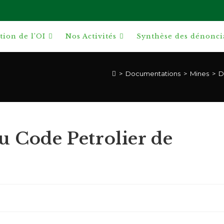
ion de l’OI
Nos Activités
Synthèse des dénonci
>
Documentations
>
Mines
>
D
u Code Petrolier de