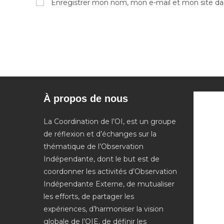
Enregistrer mon nom, mon e-mail et mon site da
or
address
username
to
to
comment
comment
À propos de nous
La Coordination de l’OI, est un groupe
de réflexion et d’échanges sur la
thématique de l’Observation
Indépendante, dont le but est de
coordonner les activités d’Observation
Indépendante Externe, de mutualiser
les efforts, de partager les
expériences, d’harmoniser la vision
globale de l’OIE, de définir les