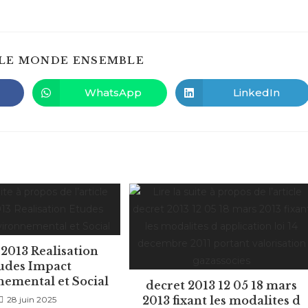
PARTAGER
LE MONDE ENSEMBLE
CE
CONTENU
WhatsApp
LinkedIn
Ouvrir
Ouvrir
dans
dans
une
une
autre
autre
fenêtre
fenêtre
 2013 Realisation
udes Impact
emental et Social
decret 2013 12 05 18 mars
2013 fixant les modalites d
28 juin 2025