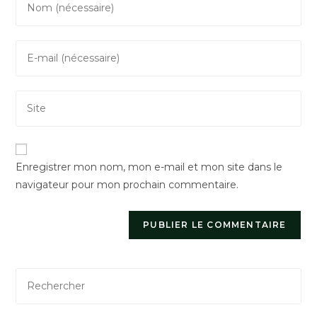
your
name
Enter
or
your
username
email
to
Saisir
address
comment
l’URL
to
de
comment
votre
Enregistrer mon nom, mon e-mail et mon site dans le
site
navigateur pour mon prochain commentaire.
(facultatif)