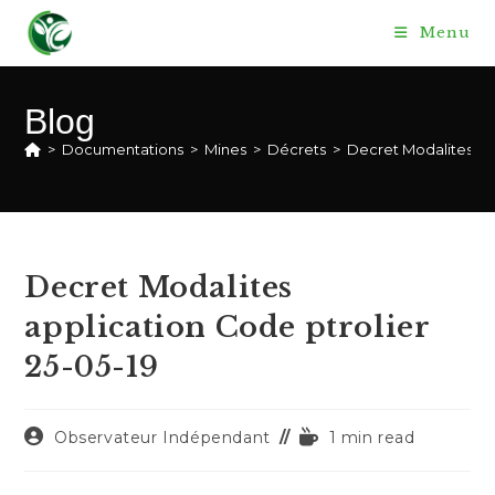
Skip
Menu
to
content
Blog
>
Documentations
>
Mines
>
Décrets
>
Decret Modalites app
Decret Modalites
application Code ptrolier
25-05-19
Auteur/autrice
Temps
Observateur Indépendant
1 min read
de
de
la
lecture :