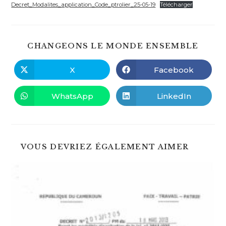
publication :
Decret_Modalites_application_Code_ptrolier_25-05-19
Télécharger
PART
CHANGEONS LE MONDE ENSEMBLE
CE
CONT
X
Facebook
Ouvrir
Ouvrir
dans
dans
une
une
autre
autre
WhatsApp
LinkedIn
Ouvrir
Ouvrir
fenêtre
fenêtre
dans
dans
une
une
autre
autre
fenêtre
fenêtre
VOUS DEVRIEZ ÉGALEMENT AIMER