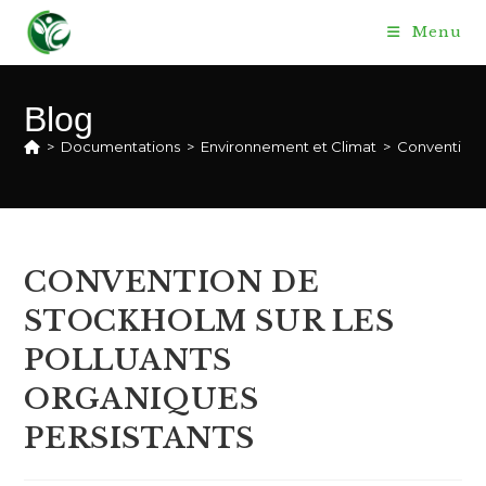
Skip
Menu
to
content
Blog
>
Documentations
>
Environnement et Climat
>
Convention
CONVENTION DE
STOCKHOLM SUR LES
POLLUANTS
ORGANIQUES
PERSISTANTS