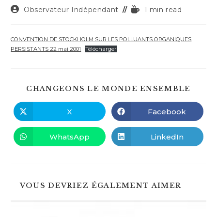
Auteur/autrice
Temps
Observateur Indépendant
1 min read
de
de
la
lecture :
publication :
CONVENTION DE STOCKHOLM SUR LES POLLUANTS ORGANIQUES
PERSISTANTS 22 mai 2001
Télécharger
PART
CHANGEONS LE MONDE ENSEMBLE
CE
CONT
X
Facebook
Ouvrir
Ouvrir
dans
dans
une
une
autre
autre
WhatsApp
LinkedIn
Ouvrir
Ouvrir
fenêtre
fenêtre
dans
dans
une
une
autre
autre
fenêtre
fenêtre
VOUS DEVRIEZ ÉGALEMENT AIMER