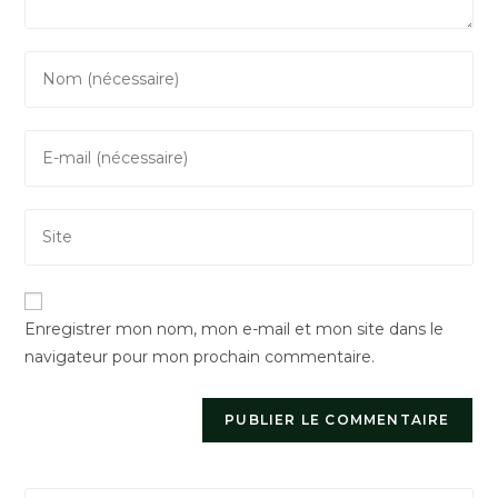
Enter
your
name
Enter
or
your
username
email
to
Saisir
address
comment
l’URL
to
de
comment
votre
Enregistrer mon nom, mon e-mail et mon site dans le
site
navigateur pour mon prochain commentaire.
(facultatif)